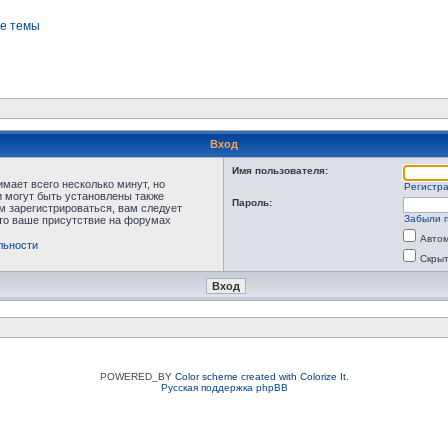
е темы
Вход
Имя пользователя:
мает всего несколько минут, но
Регистр
 могут быть установлены также
Пароль:
м зарегистрироваться, вам следует
Забыли 
что ваше присутствие на форумах
Автом
льности
Скрыт
POWERED_BY
Color scheme created with Colorize It
.
Русская поддержка phpBB