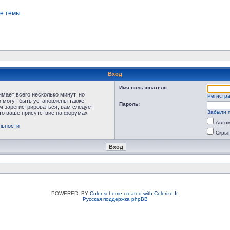
е темы
Вход
Имя пользователя:
мает всего несколько минут, но
Регистр
 могут быть установлены также
Пароль:
м зарегистрироваться, вам следует
Забыли 
что ваше присутствие на форумах
Автом
льности
Скрыт
POWERED_BY
Color scheme created with Colorize It
.
Русская поддержка phpBB