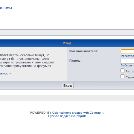
е темы
Вход
Имя пользователя:
мает всего несколько минут, но
Регистр
 могут быть установлены также
Пароль:
м зарегистрироваться, вам следует
Забыли 
что ваше присутствие на форумах
Автом
льности
Скрыт
POWERED_BY
Color scheme created with Colorize It
.
Русская поддержка phpBB