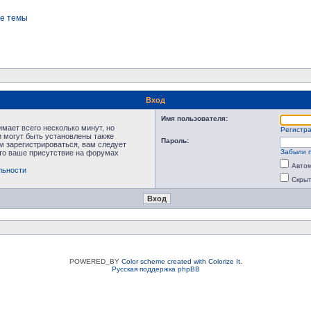
е темы
Вход
Имя пользователя:
мает всего несколько минут, но
Регистр
 могут быть установлены также
Пароль:
м зарегистрироваться, вам следует
Забыли 
что ваше присутствие на форумах
Автом
льности
Скрыт
POWERED_BY
Color scheme created with Colorize It
.
Русская поддержка phpBB