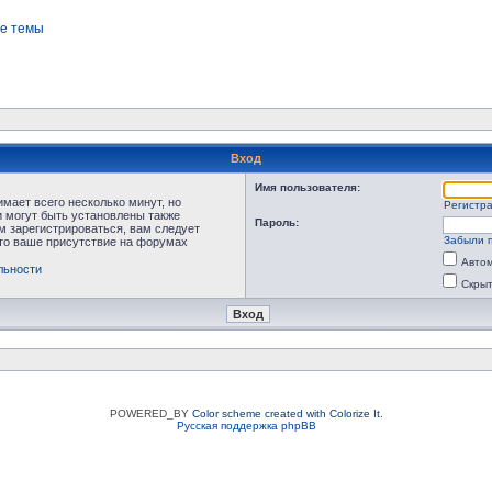
е темы
Вход
Имя пользователя:
мает всего несколько минут, но
Регистр
 могут быть установлены также
Пароль:
м зарегистрироваться, вам следует
Забыли 
что ваше присутствие на форумах
Автом
льности
Скрыт
POWERED_BY
Color scheme created with Colorize It
.
Русская поддержка phpBB