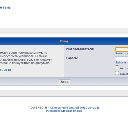
е темы
Вход
Имя пользователя:
мает всего несколько минут, но
Регистр
 могут быть установлены также
Пароль:
м зарегистрироваться, вам следует
Забыли 
что ваше присутствие на форумах
Автом
льности
Скрыт
POWERED_BY
Color scheme created with Colorize It
.
Русская поддержка phpBB