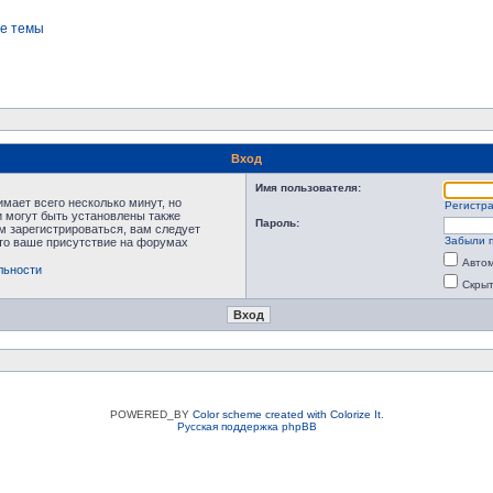
е темы
Вход
Имя пользователя:
мает всего несколько минут, но
Регистр
 могут быть установлены также
Пароль:
м зарегистрироваться, вам следует
Забыли 
что ваше присутствие на форумах
Автом
льности
Скрыт
POWERED_BY
Color scheme created with Colorize It
.
Русская поддержка phpBB