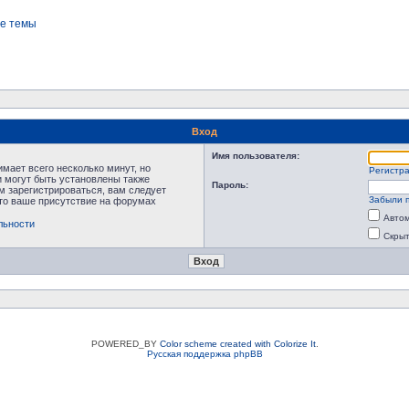
е темы
Вход
Имя пользователя:
мает всего несколько минут, но
Регистр
 могут быть установлены также
Пароль:
м зарегистрироваться, вам следует
Забыли 
что ваше присутствие на форумах
Автом
льности
Скрыт
POWERED_BY
Color scheme created with Colorize It
.
Русская поддержка phpBB