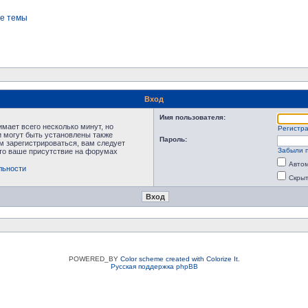
е темы
Вход
Имя пользователя:
мает всего несколько минут, но
Регистр
 могут быть установлены также
Пароль:
м зарегистрироваться, вам следует
Забыли 
что ваше присутствие на форумах
Автом
льности
Скрыт
POWERED_BY
Color scheme created with Colorize It
.
Русская поддержка phpBB