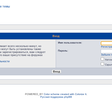
е темы
Вход
Имя пользователя:
мает всего несколько минут, но
Регистр
 могут быть установлены также
Пароль:
м зарегистрироваться, вам следует
Забыли 
что ваше присутствие на форумах
Автом
льности
Скрыт
POWERED_BY
Color scheme created with Colorize It
.
Русская поддержка phpBB