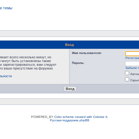
е темы
Вход
Имя пользователя:
мает всего несколько минут, но
Регистр
 могут быть установлены также
Пароль:
м зарегистрироваться, вам следует
Забыли 
что ваше присутствие на форумах
Автом
льности
Скрыт
POWERED_BY
Color scheme created with Colorize It
.
Русская поддержка phpBB