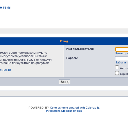
е темы
Вход
Имя пользователя:
мает всего несколько минут, но
Регистр
 могут быть установлены также
Пароль:
м зарегистрироваться, вам следует
Забыли 
что ваше присутствие на форумах
Автом
льности
Скрыт
POWERED_BY
Color scheme created with Colorize It
.
Русская поддержка phpBB