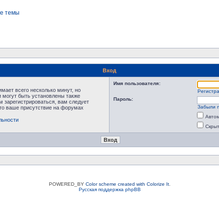
е темы
Вход
Имя пользователя:
мает всего несколько минут, но
Регистр
 могут быть установлены также
Пароль:
м зарегистрироваться, вам следует
Забыли 
что ваше присутствие на форумах
Автом
льности
Скрыт
POWERED_BY
Color scheme created with Colorize It
.
Русская поддержка phpBB