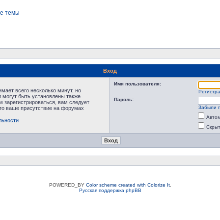
е темы
Вход
Имя пользователя:
мает всего несколько минут, но
Регистр
 могут быть установлены также
Пароль:
м зарегистрироваться, вам следует
Забыли 
что ваше присутствие на форумах
Автом
льности
Скрыт
POWERED_BY
Color scheme created with Colorize It
.
Русская поддержка phpBB