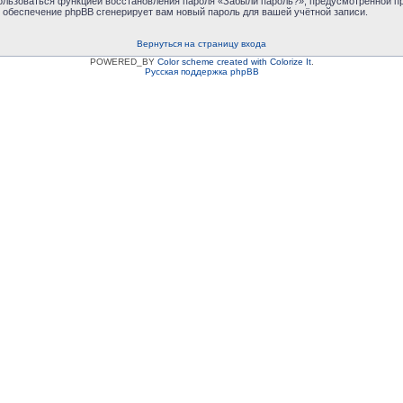
пользоваться функцией восстановления пароля «Забыли пароль?», предусмотренной 
е обеспечение phpBB сгенерирует вам новый пароль для вашей учётной записи.
Вернуться на страницу входа
POWERED_BY
Color scheme created with Colorize It
.
Русская поддержка phpBB