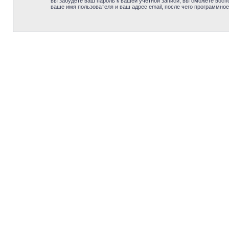
вы забудете ваш пароль к вашей учётной записи, вы сможете вос
ваше имя пользователя и ваш адрес email, после чего программно