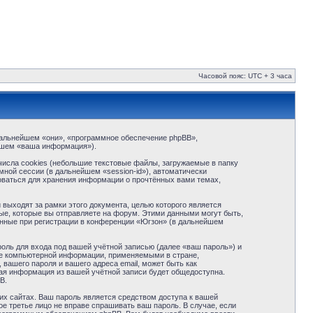
Часовой пояс: UTC + 3 часа
в дальнейшем «они», «программное обеспечение phpBB»,
йшем «ваша информация»).
исла cookies (небольшие текстовые файлы, загружаемые в папку
ной сессии (в дальнейшем «session-id»), автоматически
оваться для хранения информации о прочтённых вами темах,
ыходят за рамки этого документа, целью которого является
е, которые вы отправляете на форум. Этими данными могут быть,
нные при регистрации в конференции «Югзон» (в дальнейшем
оль для входа под вашей учётной записью (далее «ваш пароль») и
те компьютерной информации, применяемыми в стране,
вашего пароля и вашего адреса email, может быть как
кая информация из вашей учётной записи будет общедоступна.
B.
их сайтах. Ваш пароль является средством доступа к вашей
ое третье лицо не вправе спрашивать ваш пароль. В случае, если