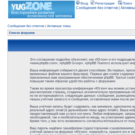
Вход
Регистрация
Поиск
Сообщения без ответов
|
Активны
Сообщения без ответов
|
Активные темы
Список форумов
Это соглашение подробно объясняет, как «Югзон» и его подразделе
«www.phpbb.com», «phpBB Group», «phpBB Teams») используют ин
Ваша информация собирается двумя способами. Во-первых, просм
временных файлов вашего браузера). Первые две cookie содержат 
присвоенные вам программным обеспечением phpBB. Третья cookie
повышая таким образом удобство работы с форумами.
Также во время просмотра конференции «Югзон» мы можем установ
рассмотрение страниц, созданных исключительно программным об
но не исчерпываются, следующие данные: сообщения, размещённые
«ваша учётная запись») и сообщения, оставленные вами после ре
Ваша учётная запись будет содержать, как минимум, однозначно 
реальный адрес email (в дальнейшем «ваш адрес email»). Ваша и
предоставляющей нам услуги хостинга. Любая информация, запраши
необходимой, так и необязательной ко вводу, на усмотрение адми
Кроме того, у вас есть возможность согласиться/отказаться от 
Ваш пароль надёжно зашифрован (односторонним хэшированием). О
учётной записи на форумах «Югзон», пожалуйста, храните его в тай