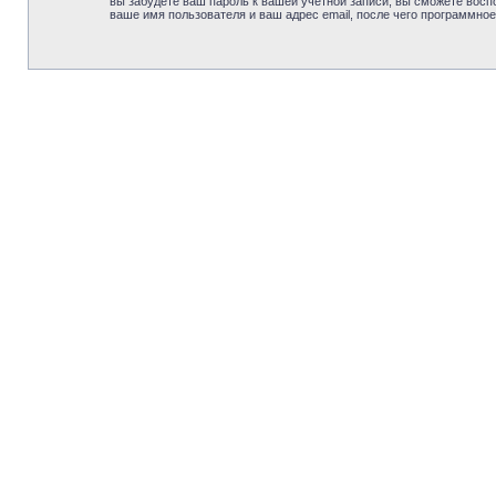
вы забудете ваш пароль к вашей учётной записи, вы сможете вос
ваше имя пользователя и ваш адрес email, после чего программно