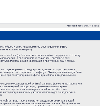
Часовой пояс: UTC + 3 часа
в дальнейшем «они», «программное обеспечение phpBB»,
йшем «ваша информация»).
исла cookies (небольшие текстовые файлы, загружаемые в папку
ной сессии (в дальнейшем «session-id»), автоматически
оваться для хранения информации о прочтённых вами темах,
ыходят за рамки этого документа, целью которого является
е, которые вы отправляете на форум. Этими данными могут быть,
нные при регистрации в конференции «Югзон» (в дальнейшем
оль для входа под вашей учётной записью (далее «ваш пароль») и
те компьютерной информации, применяемыми в стране,
вашего пароля и вашего адреса email, может быть как
кая информация из вашей учётной записи будет общедоступна.
B.
их сайтах. Ваш пароль является средством доступа к вашей
ое третье лицо не вправе спрашивать ваш пароль. В случае, если