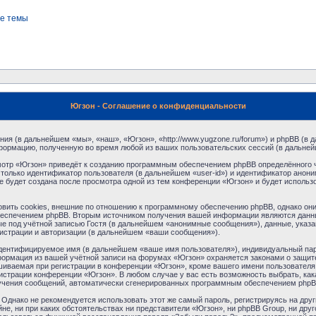
е темы
Югзон - Соглашение о конфиденциальности
ния (в дальнейшем «мы», «наш», «Югзон», «http://www.yugzone.ru/forum») и phpBB (
формацию, полученную во время любой из ваших пользовательских сессий (в дальне
отр «Югзон» приведёт к созданию программным обеспечением phpBB определённого ч
только идентификатор пользователя (в дальнейшем «user-id») и идентификатор аноним
 будет создана после просмотра одной из тем конференции «Югзон» и будет использ
ить cookies, внешние по отношению к программному обеспечению phpBB, однако они в
еспечением phpBB. Вторым источником получения вашей информации являются данны
 под учётной записью Гостя (в дальнейшем «анонимные сообщения»), данные, указа
гистрации и авторизации (в дальнейшем «ваши сообщения»).
идентифицируемое имя (в дальнейшем «ваше имя пользователя»), индивидуальный пар
нформация из вашей учётной записи на форумах «Югзон» охраняется законами о защи
ваемая при регистрации в конференции «Югзон», кроме вашего имени пользователя, 
нистрации конференции «Югзон». В любом случае у вас есть возможность выбрать, ка
получения сообщений, автоматически сгенерированных программным обеспечением phpB
днако не рекомендуется использовать этот же самый пароль, регистрируясь на друг
не, ни при каких обстоятельствах ни представители «Югзон», ни phpBB Group, ни друг