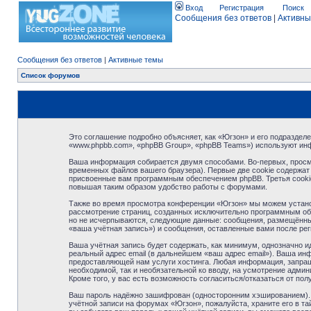
Вход
Регистрация
Поиск
Сообщения без ответов
|
Активны
Сообщения без ответов
|
Активные темы
Список форумов
Это соглашение подробно объясняет, как «Югзон» и его подразделе
«www.phpbb.com», «phpBB Group», «phpBB Teams») используют ин
Ваша информация собирается двумя способами. Во-первых, просм
временных файлов вашего браузера). Первые две cookie содержат 
присвоенные вам программным обеспечением phpBB. Третья cookie
повышая таким образом удобство работы с форумами.
Также во время просмотра конференции «Югзон» мы можем установ
рассмотрение страниц, созданных исключительно программным об
но не исчерпываются, следующие данные: сообщения, размещённые
«ваша учётная запись») и сообщения, оставленные вами после ре
Ваша учётная запись будет содержать, как минимум, однозначно 
реальный адрес email (в дальнейшем «ваш адрес email»). Ваша и
предоставляющей нам услуги хостинга. Любая информация, запраши
необходимой, так и необязательной ко вводу, на усмотрение адми
Кроме того, у вас есть возможность согласиться/отказаться от 
Ваш пароль надёжно зашифрован (односторонним хэшированием). О
учётной записи на форумах «Югзон», пожалуйста, храните его в тай