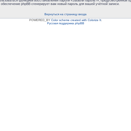
пользоваться функцией восстановления пароля «Забыли пароль?», предусмотренной 
е обеспечение phpBB сгенерирует вам новый пароль для вашей учётной записи.
Вернуться на страницу входа
POWERED_BY
Color scheme created with Colorize It
.
Русская поддержка phpBB