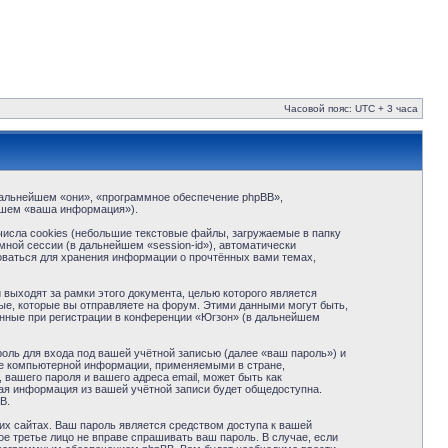
Часовой пояс: UTC + 3 часа
в дальнейшем «они», «программное обеспечение phpBB»,
йшем «ваша информация»).
исла cookies (небольшие текстовые файлы, загружаемые в папку
ной сессии (в дальнейшем «session-id»), автоматически
оваться для хранения информации о прочтённых вами темах,
ыходят за рамки этого документа, целью которого является
е, которые вы отправляете на форум. Этими данными могут быть,
нные при регистрации в конференции «Югзон» (в дальнейшем
оль для входа под вашей учётной записью (далее «ваш пароль») и
те компьютерной информации, применяемыми в стране,
вашего пароля и вашего адреса email, может быть как
кая информация из вашей учётной записи будет общедоступна.
B.
их сайтах. Ваш пароль является средством доступа к вашей
ое третье лицо не вправе спрашивать ваш пароль. В случае, если