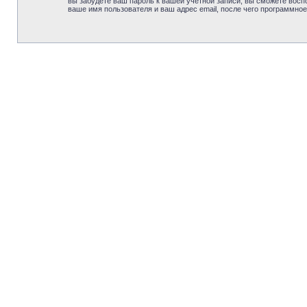
вы забудете ваш пароль к вашей учётной записи, вы сможете вос
ваше имя пользователя и ваш адрес email, после чего программно