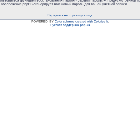
пользоваться функцией восстановления пароля «Забыли пароль?», предусмотренной 
е обеспечение phpBB сгенерирует вам новый пароль для вашей учётной записи.
Вернуться на страницу входа
POWERED_BY
Color scheme created with Colorize It
.
Русская поддержка phpBB