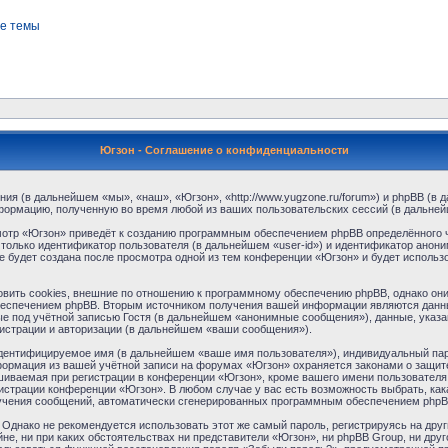
е темы
Югзон - Соглашение о конфиденциальности
ния (в дальнейшем «мы», «наш», «Югзон», «http://www.yugzone.ru/forum») и phpBB (
формацию, полученную во время любой из ваших пользовательских сессий (в дальне
отр «Югзон» приведёт к созданию программным обеспечением phpBB определённого ч
только идентификатор пользователя (в дальнейшем «user-id») и идентификатор аноним
 будет создана после просмотра одной из тем конференции «Югзон» и будет использ
ить cookies, внешние по отношению к программному обеспечению phpBB, однако они в
еспечением phpBB. Вторым источником получения вашей информации являются данны
 под учётной записью Гостя (в дальнейшем «анонимные сообщения»), данные, указа
гистрации и авторизации (в дальнейшем «ваши сообщения»).
идентифицируемое имя (в дальнейшем «ваше имя пользователя»), индивидуальный пар
нформация из вашей учётной записи на форумах «Югзон» охраняется законами о защи
ваемая при регистрации в конференции «Югзон», кроме вашего имени пользователя, 
нистрации конференции «Югзон». В любом случае у вас есть возможность выбрать, ка
получения сообщений, автоматически сгенерированных программным обеспечением phpB
днако не рекомендуется использовать этот же самый пароль, регистрируясь на друг
не, ни при каких обстоятельствах ни представители «Югзон», ни phpBB Group, ни друг