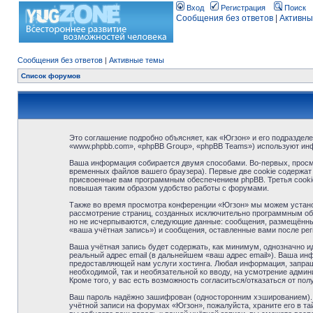
Вход
Регистрация
Поиск
Сообщения без ответов
|
Активны
Сообщения без ответов
|
Активные темы
Список форумов
Это соглашение подробно объясняет, как «Югзон» и его подразделе
«www.phpbb.com», «phpBB Group», «phpBB Teams») используют ин
Ваша информация собирается двумя способами. Во-первых, просм
временных файлов вашего браузера). Первые две cookie содержат 
присвоенные вам программным обеспечением phpBB. Третья cookie
повышая таким образом удобство работы с форумами.
Также во время просмотра конференции «Югзон» мы можем установ
рассмотрение страниц, созданных исключительно программным об
но не исчерпываются, следующие данные: сообщения, размещённые
«ваша учётная запись») и сообщения, оставленные вами после ре
Ваша учётная запись будет содержать, как минимум, однозначно 
реальный адрес email (в дальнейшем «ваш адрес email»). Ваша и
предоставляющей нам услуги хостинга. Любая информация, запраши
необходимой, так и необязательной ко вводу, на усмотрение адми
Кроме того, у вас есть возможность согласиться/отказаться от 
Ваш пароль надёжно зашифрован (односторонним хэшированием). О
учётной записи на форумах «Югзон», пожалуйста, храните его в тай