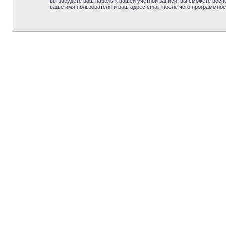
вы забудете ваш пароль к вашей учётной записи, вы сможете вос
ваше имя пользователя и ваш адрес email, после чего программно