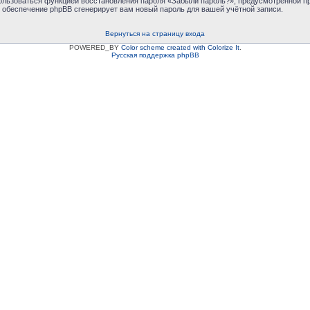
пользоваться функцией восстановления пароля «Забыли пароль?», предусмотренной 
е обеспечение phpBB сгенерирует вам новый пароль для вашей учётной записи.
Вернуться на страницу входа
POWERED_BY
Color scheme created with Colorize It
.
Русская поддержка phpBB