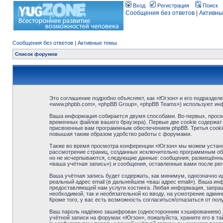
Вход
Регистрация
Поиск
Сообщения без ответов
|
Активны
Сообщения без ответов
|
Активные темы
Список форумов
Это соглашение подробно объясняет, как «Югзон» и его подразделе
«www.phpbb.com», «phpBB Group», «phpBB Teams») используют ин
Ваша информация собирается двумя способами. Во-первых, просм
временных файлов вашего браузера). Первые две cookie содержат 
присвоенные вам программным обеспечением phpBB. Третья cookie
повышая таким образом удобство работы с форумами.
Также во время просмотра конференции «Югзон» мы можем установ
рассмотрение страниц, созданных исключительно программным об
но не исчерпываются, следующие данные: сообщения, размещённые
«ваша учётная запись») и сообщения, оставленные вами после ре
Ваша учётная запись будет содержать, как минимум, однозначно 
реальный адрес email (в дальнейшем «ваш адрес email»). Ваша и
предоставляющей нам услуги хостинга. Любая информация, запраши
необходимой, так и необязательной ко вводу, на усмотрение адми
Кроме того, у вас есть возможность согласиться/отказаться от 
Ваш пароль надёжно зашифрован (односторонним хэшированием). О
учётной записи на форумах «Югзон», пожалуйста, храните его в тай