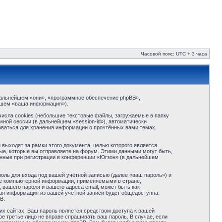
Часовой пояс: UTC + 3 часа
в дальнейшем «они», «программное обеспечение phpBB»,
йшем «ваша информация»).
исла cookies (небольшие текстовые файлы, загружаемые в папку
ной сессии (в дальнейшем «session-id»), автоматически
оваться для хранения информации о прочтённых вами темах,
ыходят за рамки этого документа, целью которого является
е, которые вы отправляете на форум. Этими данными могут быть,
нные при регистрации в конференции «Югзон» (в дальнейшем
оль для входа под вашей учётной записью (далее «ваш пароль») и
те компьютерной информации, применяемыми в стране,
вашего пароля и вашего адреса email, может быть как
кая информация из вашей учётной записи будет общедоступна.
B.
их сайтах. Ваш пароль является средством доступа к вашей
ое третье лицо не вправе спрашивать ваш пароль. В случае, если