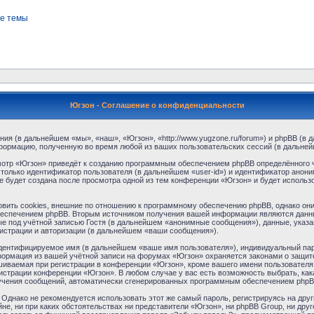
е темы
Югзон - Соглашение о конфиденциальности
ния (в дальнейшем «мы», «наш», «Югзон», «http://www.yugzone.ru/forum») и phpBB (
формацию, полученную во время любой из ваших пользовательских сессий (в дальне
отр «Югзон» приведёт к созданию программным обеспечением phpBB определённого ч
только идентификатор пользователя (в дальнейшем «user-id») и идентификатор аноним
 будет создана после просмотра одной из тем конференции «Югзон» и будет использ
ить cookies, внешние по отношению к программному обеспечению phpBB, однако они в
еспечением phpBB. Вторым источником получения вашей информации являются данны
 под учётной записью Гостя (в дальнейшем «анонимные сообщения»), данные, указа
гистрации и авторизации (в дальнейшем «ваши сообщения»).
идентифицируемое имя (в дальнейшем «ваше имя пользователя»), индивидуальный пар
нформация из вашей учётной записи на форумах «Югзон» охраняется законами о защи
ваемая при регистрации в конференции «Югзон», кроме вашего имени пользователя, 
нистрации конференции «Югзон». В любом случае у вас есть возможность выбрать, ка
получения сообщений, автоматически сгенерированных программным обеспечением phpB
днако не рекомендуется использовать этот же самый пароль, регистрируясь на друг
не, ни при каких обстоятельствах ни представители «Югзон», ни phpBB Group, ни друг