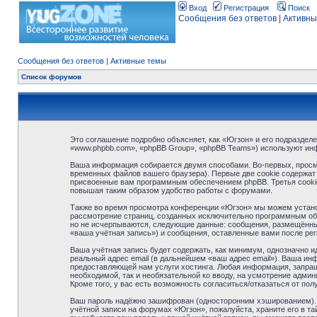
Вход
Регистрация
Поиск
Сообщения без ответов
|
Активны
Сообщения без ответов
|
Активные темы
Список форумов
Это соглашение подробно объясняет, как «Югзон» и его подразделе
«www.phpbb.com», «phpBB Group», «phpBB Teams») используют ин
Ваша информация собирается двумя способами. Во-первых, просм
временных файлов вашего браузера). Первые две cookie содержат 
присвоенные вам программным обеспечением phpBB. Третья cookie
повышая таким образом удобство работы с форумами.
Также во время просмотра конференции «Югзон» мы можем установ
рассмотрение страниц, созданных исключительно программным об
но не исчерпываются, следующие данные: сообщения, размещённые
«ваша учётная запись») и сообщения, оставленные вами после ре
Ваша учётная запись будет содержать, как минимум, однозначно 
реальный адрес email (в дальнейшем «ваш адрес email»). Ваша и
предоставляющей нам услуги хостинга. Любая информация, запраши
необходимой, так и необязательной ко вводу, на усмотрение адми
Кроме того, у вас есть возможность согласиться/отказаться от 
Ваш пароль надёжно зашифрован (односторонним хэшированием). О
учётной записи на форумах «Югзон», пожалуйста, храните его в тай