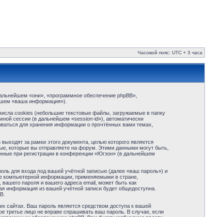
Часовой пояс: UTC + 3 часа
в дальнейшем «они», «программное обеспечение phpBB»,
йшем «ваша информация»).
исла cookies (небольшие текстовые файлы, загружаемые в папку
ной сессии (в дальнейшем «session-id»), автоматически
оваться для хранения информации о прочтённых вами темах,
ыходят за рамки этого документа, целью которого является
е, которые вы отправляете на форум. Этими данными могут быть,
нные при регистрации в конференции «Югзон» (в дальнейшем
оль для входа под вашей учётной записью (далее «ваш пароль») и
те компьютерной информации, применяемыми в стране,
вашего пароля и вашего адреса email, может быть как
кая информация из вашей учётной записи будет общедоступна.
B.
их сайтах. Ваш пароль является средством доступа к вашей
ое третье лицо не вправе спрашивать ваш пароль. В случае, если