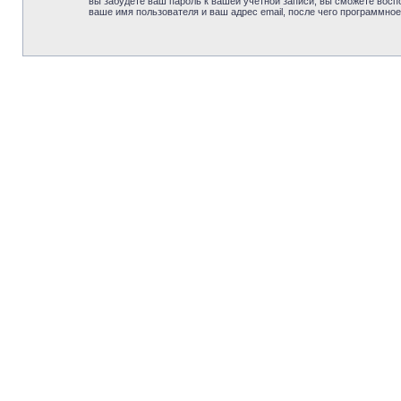
вы забудете ваш пароль к вашей учётной записи, вы сможете вос
ваше имя пользователя и ваш адрес email, после чего программно