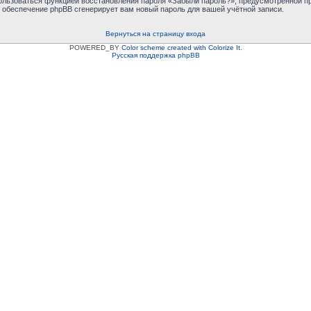
пользоваться функцией восстановления пароля «Забыли пароль?», предусмотренной 
е обеспечение phpBB сгенерирует вам новый пароль для вашей учётной записи.
Вернуться на страницу входа
POWERED_BY
Color scheme created with Colorize It
.
Русская поддержка phpBB