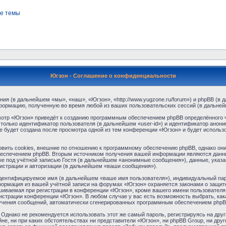
е темы
Югзон - Соглашение о конфиденциальности
ния (в дальнейшем «мы», «наш», «Югзон», «http://www.yugzone.ru/forum») и phpBB (
формацию, полученную во время любой из ваших пользовательских сессий (в дальне
отр «Югзон» приведёт к созданию программным обеспечением phpBB определённого ч
только идентификатор пользователя (в дальнейшем «user-id») и идентификатор аноним
 будет создана после просмотра одной из тем конференции «Югзон» и будет использ
ить cookies, внешние по отношению к программному обеспечению phpBB, однако они в
еспечением phpBB. Вторым источником получения вашей информации являются данны
 под учётной записью Гостя (в дальнейшем «анонимные сообщения»), данные, указа
гистрации и авторизации (в дальнейшем «ваши сообщения»).
идентифицируемое имя (в дальнейшем «ваше имя пользователя»), индивидуальный пар
нформация из вашей учётной записи на форумах «Югзон» охраняется законами о защи
ваемая при регистрации в конференции «Югзон», кроме вашего имени пользователя, 
нистрации конференции «Югзон». В любом случае у вас есть возможность выбрать, ка
получения сообщений, автоматически сгенерированных программным обеспечением phpB
днако не рекомендуется использовать этот же самый пароль, регистрируясь на друг
не, ни при каких обстоятельствах ни представители «Югзон», ни phpBB Group, ни друг