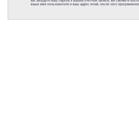
вы забудете ваш пароль к вашей учётной записи, вы сможете вос
ваше имя пользователя и ваш адрес email, после чего программно