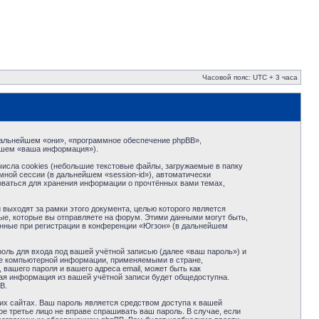
Часовой пояс: UTC + 3 часа
в дальнейшем «они», «программное обеспечение phpBB»,
йшем «ваша информация»).
исла cookies (небольшие текстовые файлы, загружаемые в папку
ной сессии (в дальнейшем «session-id»), автоматически
оваться для хранения информации о прочтённых вами темах,
ыходят за рамки этого документа, целью которого является
е, которые вы отправляете на форум. Этими данными могут быть,
нные при регистрации в конференции «Югзон» (в дальнейшем
оль для входа под вашей учётной записью (далее «ваш пароль») и
те компьютерной информации, применяемыми в стране,
вашего пароля и вашего адреса email, может быть как
кая информация из вашей учётной записи будет общедоступна.
B.
их сайтах. Ваш пароль является средством доступа к вашей
ое третье лицо не вправе спрашивать ваш пароль. В случае, если