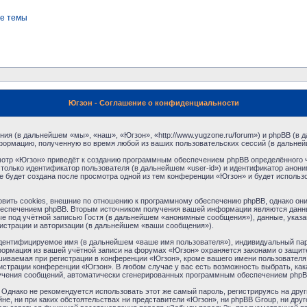
е темы
Югзон - Соглашение о конфиденциальности
ния (в дальнейшем «мы», «наш», «Югзон», «http://www.yugzone.ru/forum») и phpBB (
формацию, полученную во время любой из ваших пользовательских сессий (в дальне
отр «Югзон» приведёт к созданию программным обеспечением phpBB определённого ч
только идентификатор пользователя (в дальнейшем «user-id») и идентификатор аноним
 будет создана после просмотра одной из тем конференции «Югзон» и будет использ
ить cookies, внешние по отношению к программному обеспечению phpBB, однако они в
еспечением phpBB. Вторым источником получения вашей информации являются данны
 под учётной записью Гостя (в дальнейшем «анонимные сообщения»), данные, указа
гистрации и авторизации (в дальнейшем «ваши сообщения»).
идентифицируемое имя (в дальнейшем «ваше имя пользователя»), индивидуальный пар
нформация из вашей учётной записи на форумах «Югзон» охраняется законами о защи
ваемая при регистрации в конференции «Югзон», кроме вашего имени пользователя, 
нистрации конференции «Югзон». В любом случае у вас есть возможность выбрать, ка
получения сообщений, автоматически сгенерированных программным обеспечением phpB
днако не рекомендуется использовать этот же самый пароль, регистрируясь на друг
не, ни при каких обстоятельствах ни представители «Югзон», ни phpBB Group, ни друг