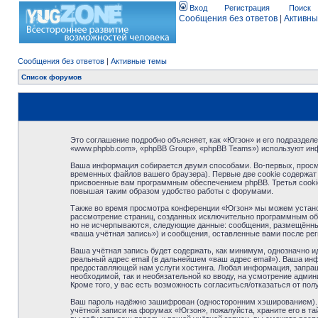
Вход
Регистрация
Поиск
Сообщения без ответов
|
Активны
Сообщения без ответов
|
Активные темы
Список форумов
Это соглашение подробно объясняет, как «Югзон» и его подразделе
«www.phpbb.com», «phpBB Group», «phpBB Teams») используют ин
Ваша информация собирается двумя способами. Во-первых, просм
временных файлов вашего браузера). Первые две cookie содержат 
присвоенные вам программным обеспечением phpBB. Третья cookie
повышая таким образом удобство работы с форумами.
Также во время просмотра конференции «Югзон» мы можем установ
рассмотрение страниц, созданных исключительно программным об
но не исчерпываются, следующие данные: сообщения, размещённые
«ваша учётная запись») и сообщения, оставленные вами после ре
Ваша учётная запись будет содержать, как минимум, однозначно 
реальный адрес email (в дальнейшем «ваш адрес email»). Ваша и
предоставляющей нам услуги хостинга. Любая информация, запраши
необходимой, так и необязательной ко вводу, на усмотрение адми
Кроме того, у вас есть возможность согласиться/отказаться от 
Ваш пароль надёжно зашифрован (односторонним хэшированием). О
учётной записи на форумах «Югзон», пожалуйста, храните его в тай