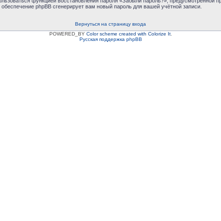
пользоваться функцией восстановления пароля «Забыли пароль?», предусмотренной 
е обеспечение phpBB сгенерирует вам новый пароль для вашей учётной записи.
Вернуться на страницу входа
POWERED_BY
Color scheme created with Colorize It
.
Русская поддержка phpBB