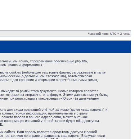
Часовой пояс: UTC + 3 часа
в дальнейшем «они», «программное обеспечение phpBB»,
йшем «ваша информация»).
исла cookies (небольшие текстовые файлы, загружаемые в папку
ной сессии (в дальнейшем «session-id»), автоматически
оваться для хранения информации о прочтённых вами темах,
ыходят за рамки этого документа, целью которого является
е, которые вы отправляете на форум. Этими данными могут быть,
нные при регистрации в конференции «Югзон» (в дальнейшем
оль для входа под вашей учётной записью (далее «ваш пароль») и
те компьютерной информации, применяемыми в стране,
вашего пароля и вашего адреса email, может быть как
кая информация из вашей учётной записи будет общедоступна.
B.
их сайтах. Ваш пароль является средством доступа к вашей
ое третье лицо не вправе спрашивать ваш пароль. В случае, если