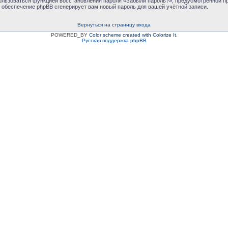
пользоваться функцией восстановления пароля «Забыли пароль?», предусмотренной 
е обеспечение phpBB сгенерирует вам новый пароль для вашей учётной записи.
Вернуться на страницу входа
POWERED_BY
Color scheme created with Colorize It
.
Русская поддержка phpBB