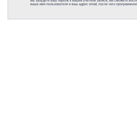
вы забудете ваш пароль к вашей учётной записи, вы сможете вос
ваше имя пользователя и ваш адрес email, после чего программно