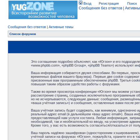
Вход
Регистрация
Поиск
Сообщения без ответов
|
Активны
Сообщения без ответов
|
Активные темы
Список форумов
Это соглашение подробно объясняет, как «Югзон» и его подразделе
«www.phpbb.com», «phpBB Group», «phpBB Teams») используют ин
Ваша информация собирается двумя способами. Во-первых, просм
временных файлов вашего браузера). Первые две cookie содержат 
присвоенные вам программным обеспечением phpBB. Третья cookie
повышая таким образом удобство работы с форумами.
Также во время просмотра конференции «Югзон» мы можем установ
рассмотрение страниц, созданных исключительно программным об
но не исчерпываются, следующие данные: сообщения, размещённые
«ваша учётная запись») и сообщения, оставленные вами после ре
Ваша учётная запись будет содержать, как минимум, однозначно 
реальный адрес email (в дальнейшем «ваш адрес email»). Ваша и
предоставляющей нам услуги хостинга. Любая информация, запраши
необходимой, так и необязательной ко вводу, на усмотрение адми
Кроме того, у вас есть возможность согласиться/отказаться от 
Ваш пароль надёжно зашифрован (односторонним хэшированием). О
учётной записи на форумах «Югзон», пожалуйста, храните его в тай