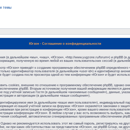
е темы
Югзон - Соглашение о конфиденциальности
ния (в дальнейшем «мы», «наш», «Югзон», «http://www.yugzone.ru/forum») и phpBB (
формацию, полученную во время любой из ваших пользовательских сессий (в дальне
отр «Югзон» приведёт к созданию программным обеспечением phpBB определённого ч
только идентификатор пользователя (в дальнейшем «user-id») и идентификатор аноним
 будет создана после просмотра одной из тем конференции «Югзон» и будет использ
ить cookies, внешние по отношению к программному обеспечению phpBB, однако они в
еспечением phpBB. Вторым источником получения вашей информации являются данны
 под учётной записью Гостя (в дальнейшем «анонимные сообщения»), данные, указа
гистрации и авторизации (в дальнейшем «ваши сообщения»).
идентифицируемое имя (в дальнейшем «ваше имя пользователя»), индивидуальный пар
нформация из вашей учётной записи на форумах «Югзон» охраняется законами о защи
ваемая при регистрации в конференции «Югзон», кроме вашего имени пользователя, 
нистрации конференции «Югзон». В любом случае у вас есть возможность выбрать, ка
получения сообщений, автоматически сгенерированных программным обеспечением phpB
днако не рекомендуется использовать этот же самый пароль, регистрируясь на друг
не, ни при каких обстоятельствах ни представители «Югзон», ни phpBB Group, ни друг