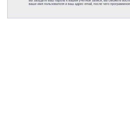
вы забудете ваш пароль к вашей учётной записи, вы сможете вос
ваше имя пользователя и ваш адрес email, после чего программно