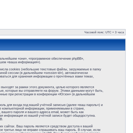
Часовой пояс: UTC + 3 часа
в дальнейшем «они», «программное обеспечение phpBB»,
йшем «ваша информация»).
исла cookies (небольшие текстовые файлы, загружаемые в папку
ной сессии (в дальнейшем «session-id»), автоматически
оваться для хранения информации о прочтённых вами темах,
ыходят за рамки этого документа, целью которого является
е, которые вы отправляете на форум. Этими данными могут быть,
нные при регистрации в конференции «Югзон» (в дальнейшем
оль для входа под вашей учётной записью (далее «ваш пароль») и
те компьютерной информации, применяемыми в стране,
вашего пароля и вашего адреса email, может быть как
кая информация из вашей учётной записи будет общедоступна.
B.
их сайтах. Ваш пароль является средством доступа к вашей
ое третье лицо не вправе спрашивать ваш пароль. В случае, если