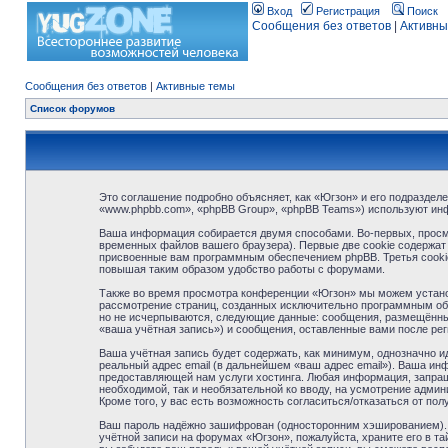
Вход
Регистрация
Поиск
Сообщения без ответов
|
Активны
Сообщения без ответов
|
Активные темы
Список форумов
Это соглашение подробно объясняет, как «Югзон» и его подразделе
«www.phpbb.com», «phpBB Group», «phpBB Teams») используют ин
Ваша информация собирается двумя способами. Во-первых, просм
временных файлов вашего браузера). Первые две cookie содержат 
присвоенные вам программным обеспечением phpBB. Третья cookie
повышая таким образом удобство работы с форумами.
Также во время просмотра конференции «Югзон» мы можем установ
рассмотрение страниц, созданных исключительно программным об
но не исчерпываются, следующие данные: сообщения, размещённые
«ваша учётная запись») и сообщения, оставленные вами после ре
Ваша учётная запись будет содержать, как минимум, однозначно 
реальный адрес email (в дальнейшем «ваш адрес email»). Ваша и
предоставляющей нам услуги хостинга. Любая информация, запраши
необходимой, так и необязательной ко вводу, на усмотрение адми
Кроме того, у вас есть возможность согласиться/отказаться от 
Ваш пароль надёжно зашифрован (односторонним хэшированием). О
учётной записи на форумах «Югзон», пожалуйста, храните его в тай