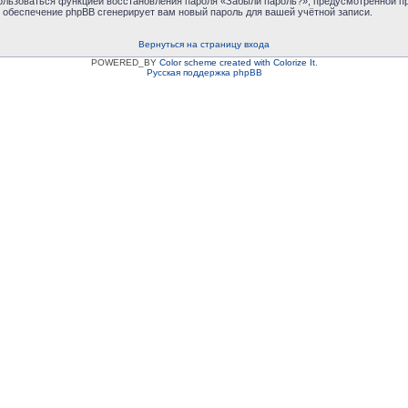
пользоваться функцией восстановления пароля «Забыли пароль?», предусмотренной 
е обеспечение phpBB сгенерирует вам новый пароль для вашей учётной записи.
Вернуться на страницу входа
POWERED_BY
Color scheme created with Colorize It
.
Русская поддержка phpBB