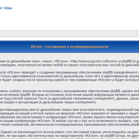
е темы
Югзон - Соглашение о конфиденциальности
ния (в дальнейшем «мы», «наш», «Югзон», «http://www.yugzone.ru/forum») и phpBB (
формацию, полученную во время любой из ваших пользовательских сессий (в дальне
отр «Югзон» приведёт к созданию программным обеспечением phpBB определённого ч
только идентификатор пользователя (в дальнейшем «user-id») и идентификатор аноним
 будет создана после просмотра одной из тем конференции «Югзон» и будет использ
ить cookies, внешние по отношению к программному обеспечению phpBB, однако они в
еспечением phpBB. Вторым источником получения вашей информации являются данны
 под учётной записью Гостя (в дальнейшем «анонимные сообщения»), данные, указа
гистрации и авторизации (в дальнейшем «ваши сообщения»).
идентифицируемое имя (в дальнейшем «ваше имя пользователя»), индивидуальный пар
нформация из вашей учётной записи на форумах «Югзон» охраняется законами о защи
ваемая при регистрации в конференции «Югзон», кроме вашего имени пользователя, 
нистрации конференции «Югзон». В любом случае у вас есть возможность выбрать, ка
получения сообщений, автоматически сгенерированных программным обеспечением phpB
днако не рекомендуется использовать этот же самый пароль, регистрируясь на друг
не, ни при каких обстоятельствах ни представители «Югзон», ни phpBB Group, ни друг