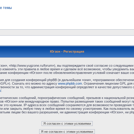
е темы
Югзон - Регистрация
н», «http://www.yugzone.ru/forum»), вы подтверждаете своё согласие со следующими 
 изменять эти правила в любое время и сделаем всё возможное, чтобы уведомить ва
ование конференции «Югзон» после обновления/исправления условий означает ваше сог
я для создания конференций phpBB (в дальнейшем «они», «программное обеспечение
«GPL»). Скачать его можно по адресу
www.phpbb.com
. Ограничения лицензии GPL для 
венности за то, что администрация конференций определяет в качестве допустимого 
/
.
етнических сообщений, порнографических сообщений, призывов к национальной розн
умов «Югзон» или международное право. Попытки размещения таких сообщений могут 
ём это нужным. IP-адреса всех сообщений сохраняются для возможности проведения т
и или закрыть любую тему в любое время по своему усмотрению. Как пользователь в
третьим лицам без вашего разрешения, ни администрация конференции «Югзон», ни php