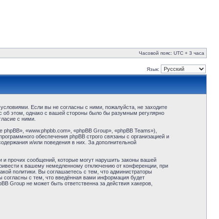
Часовой пояс: UTC + 3 часа
Язык:
условиями. Если вы не согласны с ними, пожалуйста, не заходите
с об этом, однако с вашей стороны было бы разумным регулярно
ласие с ними.
 phpBB», «www.phpbb.com», «phpBB Group», «phpBB Teams»),
программного обеспечения phpBB строго связаны с организацией и
содержания и/или поведения в них. За дополнительной
и и прочих сообщений, которые могут нарушить законы вашей
привести к вашему немедленному отключению от конференции, при
акой политики. Вы соглашаетесь с тем, что администраторы
ы согласны с тем, что введённая вами информация будет
BB Group не может быть ответственна за действия хакеров,