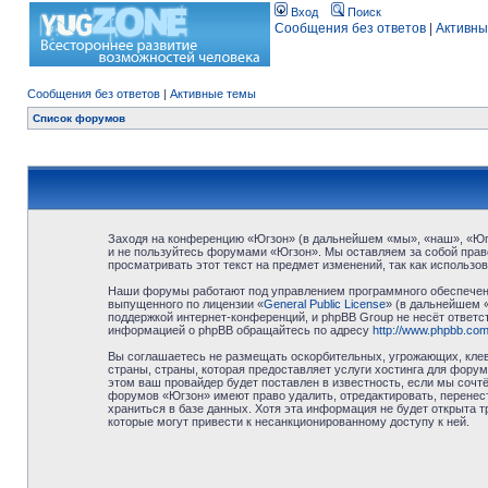
Вход
Поиск
Сообщения без ответов
|
Активны
Сообщения без ответов
|
Активные темы
Список форумов
Заходя на конференцию «Югзон» (в дальнейшем «мы», «наш», «Югзо
и не пользуйтесь форумами «Югзон». Мы оставляем за собой право
просматривать этот текст на предмет изменений, так как использ
Наши форумы работают под управлением программного обеспечени
выпущенного по лицензии «
General Public License
» (в дальнейшем 
поддержкой интернет-конференций, и phpBB Group не несёт ответст
информацией о phpBB обращайтесь по адресу
http://www.phpbb.com
Вы соглашаетесь не размещать оскорбительных, угрожающих, клев
страны, страны, которая предоставляет услуги хостинга для фор
этом ваш провайдер будет поставлен в известность, если мы сочт
форумов «Югзон» имеют право удалить, отредактировать, перенест
храниться в базе данных. Хотя эта информация не будет открыта 
которые могут привести к несанкционированному доступу к ней.