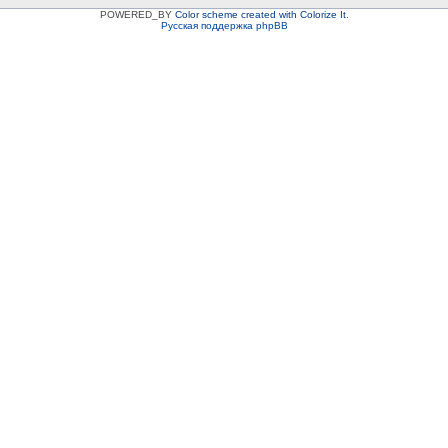
POWERED_BY
Color scheme created with Colorize It
.
Русская поддержка phpBB