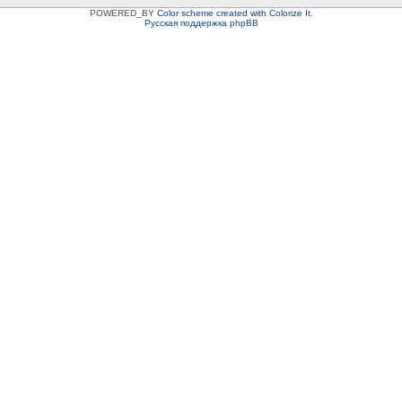
POWERED_BY
Color scheme created with Colorize It
.
Русская поддержка phpBB