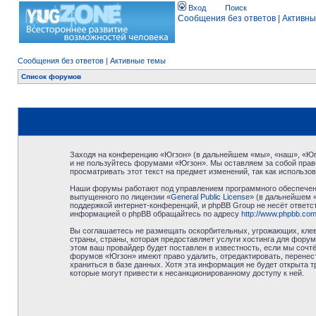
Вход
Поиск
Сообщения без ответов
|
Активны
Сообщения без ответов
|
Активные темы
Список форумов
Заходя на конференцию «Югзон» (в дальнейшем «мы», «наш», «Югзо
и не пользуйтесь форумами «Югзон». Мы оставляем за собой право
просматривать этот текст на предмет изменений, так как использ
Наши форумы работают под управлением программного обеспечени
выпущенного по лицензии «
General Public License
» (в дальнейшем 
поддержкой интернет-конференций, и phpBB Group не несёт ответст
информацией о phpBB обращайтесь по адресу
http://www.phpbb.com
Вы соглашаетесь не размещать оскорбительных, угрожающих, клев
страны, страны, которая предоставляет услуги хостинга для фор
этом ваш провайдер будет поставлен в известность, если мы сочт
форумов «Югзон» имеют право удалить, отредактировать, перенест
храниться в базе данных. Хотя эта информация не будет открыта 
которые могут привести к несанкционированному доступу к ней.