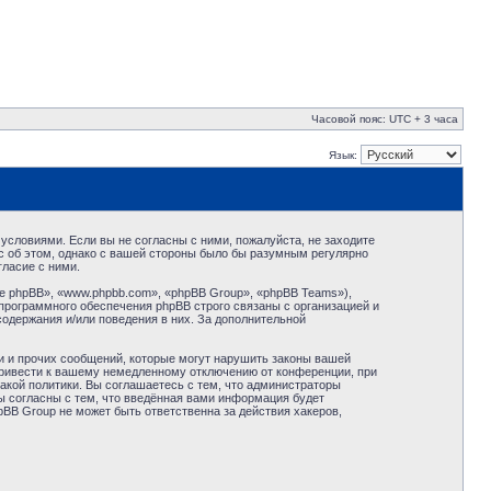
Часовой пояс: UTC + 3 часа
Язык:
условиями. Если вы не согласны с ними, пожалуйста, не заходите
с об этом, однако с вашей стороны было бы разумным регулярно
ласие с ними.
 phpBB», «www.phpbb.com», «phpBB Group», «phpBB Teams»),
программного обеспечения phpBB строго связаны с организацией и
содержания и/или поведения в них. За дополнительной
и и прочих сообщений, которые могут нарушить законы вашей
привести к вашему немедленному отключению от конференции, при
акой политики. Вы соглашаетесь с тем, что администраторы
ы согласны с тем, что введённая вами информация будет
BB Group не может быть ответственна за действия хакеров,