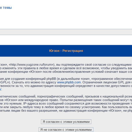
е темы
Югзон - Регистрация
н», «http://www.yugzone.ru/forum»), вы подтверждаете своё согласие со следующими 
 изменять эти правила в любое время и сделаем всё возможное, чтобы уведомить ва
ование конференции «Югзон» после обновления/исправления условий означает ваше сог
я для создания конференций phpBB (в дальнейшем «они», «программное обеспечение
«GPL»). Скачать его можно по адресу
www.phpbb.com
. Ограничения лицензии GPL для 
венности за то, что администрация конференций определяет в качестве допустимого 
/
.
етнических сообщений, порнографических сообщений, призывов к национальной розн
умов «Югзон» или международное право. Попытки размещения таких сообщений могут 
ём это нужным. IP-адреса всех сообщений сохраняются для возможности проведения т
и или закрыть любую тему в любое время по своему усмотрению. Как пользователь в
третьим лицам без вашего разрешения, ни администрация конференции «Югзон», ни php