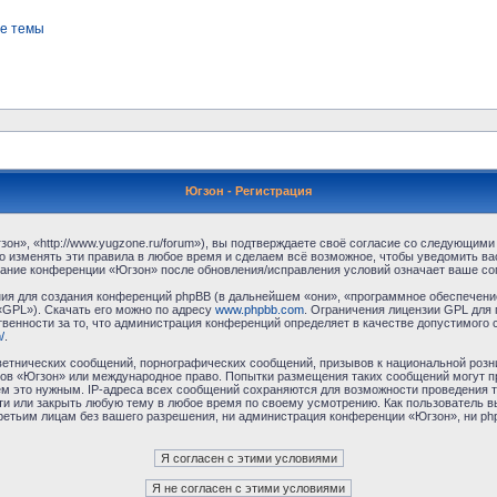
е темы
Югзон - Регистрация
н», «http://www.yugzone.ru/forum»), вы подтверждаете своё согласие со следующими 
 изменять эти правила в любое время и сделаем всё возможное, чтобы уведомить ва
ование конференции «Югзон» после обновления/исправления условий означает ваше сог
я для создания конференций phpBB (в дальнейшем «они», «программное обеспечение
«GPL»). Скачать его можно по адресу
www.phpbb.com
. Ограничения лицензии GPL для 
венности за то, что администрация конференций определяет в качестве допустимого 
/
.
етнических сообщений, порнографических сообщений, призывов к национальной розн
умов «Югзон» или международное право. Попытки размещения таких сообщений могут 
ём это нужным. IP-адреса всех сообщений сохраняются для возможности проведения т
и или закрыть любую тему в любое время по своему усмотрению. Как пользователь в
третьим лицам без вашего разрешения, ни администрация конференции «Югзон», ни php