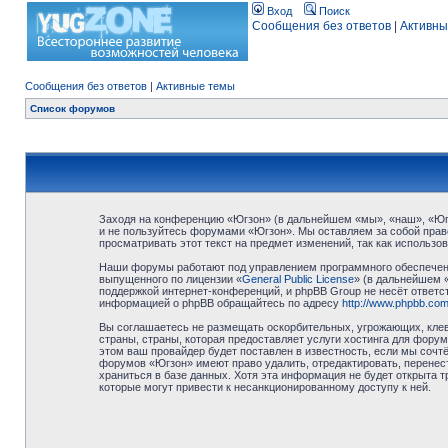
Вход
Поиск
Сообщения без ответов
|
Активны
Сообщения без ответов
|
Активные темы
Список форумов
Заходя на конференцию «Югзон» (в дальнейшем «мы», «наш», «Югзо
и не пользуйтесь форумами «Югзон». Мы оставляем за собой право
просматривать этот текст на предмет изменений, так как использ
Наши форумы работают под управлением программного обеспечени
выпущенного по лицензии «
General Public License
» (в дальнейшем 
поддержкой интернет-конференций, и phpBB Group не несёт ответст
информацией о phpBB обращайтесь по адресу
http://www.phpbb.com
Вы соглашаетесь не размещать оскорбительных, угрожающих, клев
страны, страны, которая предоставляет услуги хостинга для фор
этом ваш провайдер будет поставлен в известность, если мы сочт
форумов «Югзон» имеют право удалить, отредактировать, перенест
храниться в базе данных. Хотя эта информация не будет открыта 
которые могут привести к несанкционированному доступу к ней.