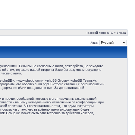
Часовой пояс: UTC + 3 часа
Язык:
условиями. Если вы не согласны с ними, пожалуйста, не заходите
с об этом, однако с вашей стороны было бы разумным регулярно
ласие с ними.
 phpBB», «www.phpbb.com», «phpBB Group», «phpBB Teams»),
программного обеспечения phpBB строго связаны с организацией и
содержания и/или поведения в них. За дополнительной
и и прочих сообщений, которые могут нарушить законы вашей
привести к вашему немедленному отключению от конференции, при
акой политики. Вы соглашаетесь с тем, что администраторы
ы согласны с тем, что введённая вами информация будет
BB Group не может быть ответственна за действия хакеров,