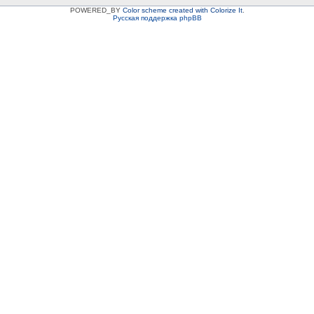
POWERED_BY
Color scheme created with Colorize It
.
Русская поддержка phpBB