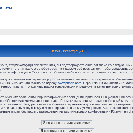
е темы
Югзон - Регистрация
н», «http://www.yugzone.ru/forum»), вы подтверждаете своё согласие со следующими 
 изменять эти правила в любое время и сделаем всё возможное, чтобы уведомить ва
ование конференции «Югзон» после обновления/исправления условий означает ваше сог
я для создания конференций phpBB (в дальнейшем «они», «программное обеспечение
«GPL»). Скачать его можно по адресу
www.phpbb.com
. Ограничения лицензии GPL для 
венности за то, что администрация конференций определяет в качестве допустимого 
/
.
етнических сообщений, порнографических сообщений, призывов к национальной розн
умов «Югзон» или международное право. Попытки размещения таких сообщений могут 
ём это нужным. IP-адреса всех сообщений сохраняются для возможности проведения т
и или закрыть любую тему в любое время по своему усмотрению. Как пользователь в
третьим лицам без вашего разрешения, ни администрация конференции «Югзон», ни php