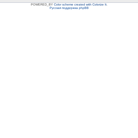
POWERED_BY
Color scheme created with Colorize It
.
Русская поддержка phpBB