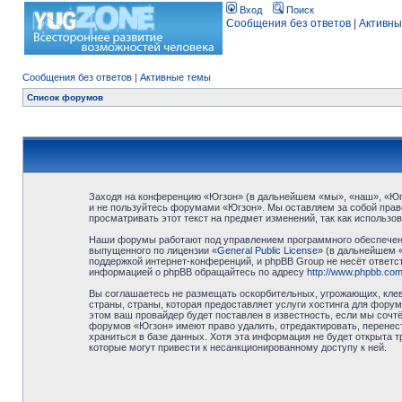
Вход
Поиск
Сообщения без ответов
|
Активны
Сообщения без ответов
|
Активные темы
Список форумов
Заходя на конференцию «Югзон» (в дальнейшем «мы», «наш», «Югзо
и не пользуйтесь форумами «Югзон». Мы оставляем за собой право
просматривать этот текст на предмет изменений, так как использ
Наши форумы работают под управлением программного обеспечени
выпущенного по лицензии «
General Public License
» (в дальнейшем 
поддержкой интернет-конференций, и phpBB Group не несёт ответст
информацией о phpBB обращайтесь по адресу
http://www.phpbb.com
Вы соглашаетесь не размещать оскорбительных, угрожающих, клев
страны, страны, которая предоставляет услуги хостинга для фор
этом ваш провайдер будет поставлен в известность, если мы сочт
форумов «Югзон» имеют право удалить, отредактировать, перенест
храниться в базе данных. Хотя эта информация не будет открыта 
которые могут привести к несанкционированному доступу к ней.