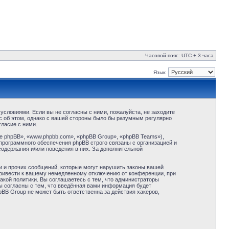
Часовой пояс: UTC + 3 часа
Язык:
условиями. Если вы не согласны с ними, пожалуйста, не заходите
с об этом, однако с вашей стороны было бы разумным регулярно
ласие с ними.
 phpBB», «www.phpbb.com», «phpBB Group», «phpBB Teams»),
программного обеспечения phpBB строго связаны с организацией и
содержания и/или поведения в них. За дополнительной
и и прочих сообщений, которые могут нарушить законы вашей
привести к вашему немедленному отключению от конференции, при
акой политики. Вы соглашаетесь с тем, что администраторы
ы согласны с тем, что введённая вами информация будет
BB Group не может быть ответственна за действия хакеров,