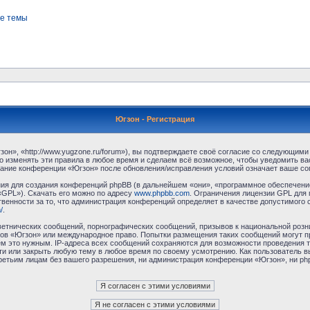
е темы
Югзон - Регистрация
н», «http://www.yugzone.ru/forum»), вы подтверждаете своё согласие со следующими 
 изменять эти правила в любое время и сделаем всё возможное, чтобы уведомить ва
ование конференции «Югзон» после обновления/исправления условий означает ваше сог
я для создания конференций phpBB (в дальнейшем «они», «программное обеспечение
«GPL»). Скачать его можно по адресу
www.phpbb.com
. Ограничения лицензии GPL для 
венности за то, что администрация конференций определяет в качестве допустимого 
/
.
етнических сообщений, порнографических сообщений, призывов к национальной розн
умов «Югзон» или международное право. Попытки размещения таких сообщений могут 
ём это нужным. IP-адреса всех сообщений сохраняются для возможности проведения т
и или закрыть любую тему в любое время по своему усмотрению. Как пользователь в
третьим лицам без вашего разрешения, ни администрация конференции «Югзон», ни php