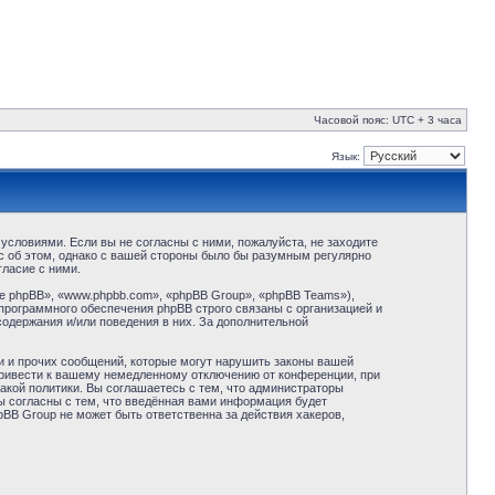
Часовой пояс: UTC + 3 часа
Язык:
условиями. Если вы не согласны с ними, пожалуйста, не заходите
с об этом, однако с вашей стороны было бы разумным регулярно
ласие с ними.
 phpBB», «www.phpbb.com», «phpBB Group», «phpBB Teams»),
программного обеспечения phpBB строго связаны с организацией и
содержания и/или поведения в них. За дополнительной
и и прочих сообщений, которые могут нарушить законы вашей
привести к вашему немедленному отключению от конференции, при
акой политики. Вы соглашаетесь с тем, что администраторы
ы согласны с тем, что введённая вами информация будет
BB Group не может быть ответственна за действия хакеров,