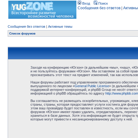
Вход
Поиск
Сообщения без ответов
|
Активны
Сообщения без ответов
|
Активные темы
Список форумов
Заходя на конференцию «Югзон» (в дальнейшем «мы», «наш», «Югзо
и не пользуйтесь форумами «Югзон». Мы оставляем за собой право
просматривать этот текст на предмет изменений, так как использ
Наши форумы работают под управлением программного обеспечени
выпущенного по лицензии «
General Public License
» (в дальнейшем 
поддержкой интернет-конференций, и phpBB Group не несёт ответст
информацией о phpBB обращайтесь по адресу
http://www.phpbb.com
Вы соглашаетесь не размещать оскорбительных, угрожающих, клев
страны, страны, которая предоставляет услуги хостинга для фор
этом ваш провайдер будет поставлен в известность, если мы сочт
форумов «Югзон» имеют право удалить, отредактировать, перенест
храниться в базе данных. Хотя эта информация не будет открыта 
которые могут привести к несанкционированному доступу к ней.