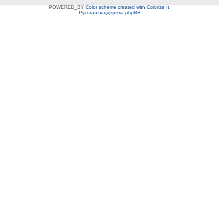
POWERED_BY
Color scheme created with Colorize It
.
Русская поддержка phpBB