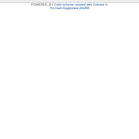
POWERED_BY
Color scheme created with Colorize It
.
Русская поддержка phpBB