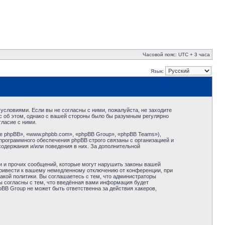
Часовой пояс: UTC + 3 часа
Язык:
условиями. Если вы не согласны с ними, пожалуйста, не заходите
с об этом, однако с вашей стороны было бы разумным регулярно
ласие с ними.
 phpBB», «www.phpbb.com», «phpBB Group», «phpBB Teams»),
программного обеспечения phpBB строго связаны с организацией и
содержания и/или поведения в них. За дополнительной
и и прочих сообщений, которые могут нарушить законы вашей
привести к вашему немедленному отключению от конференции, при
акой политики. Вы соглашаетесь с тем, что администраторы
ы согласны с тем, что введённая вами информация будет
BB Group не может быть ответственна за действия хакеров,