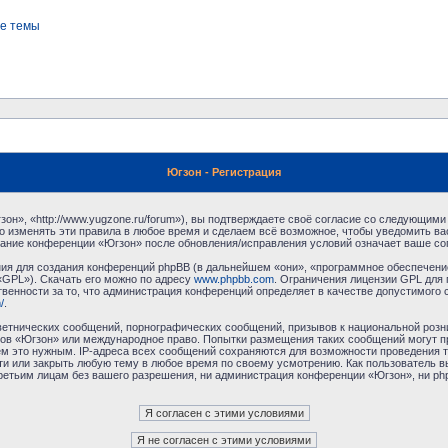
е темы
Югзон - Регистрация
н», «http://www.yugzone.ru/forum»), вы подтверждаете своё согласие со следующими 
 изменять эти правила в любое время и сделаем всё возможное, чтобы уведомить ва
ование конференции «Югзон» после обновления/исправления условий означает ваше сог
я для создания конференций phpBB (в дальнейшем «они», «программное обеспечение
«GPL»). Скачать его можно по адресу
www.phpbb.com
. Ограничения лицензии GPL для 
венности за то, что администрация конференций определяет в качестве допустимого 
/
.
етнических сообщений, порнографических сообщений, призывов к национальной розн
умов «Югзон» или международное право. Попытки размещения таких сообщений могут 
ём это нужным. IP-адреса всех сообщений сохраняются для возможности проведения т
и или закрыть любую тему в любое время по своему усмотрению. Как пользователь в
третьим лицам без вашего разрешения, ни администрация конференции «Югзон», ни php