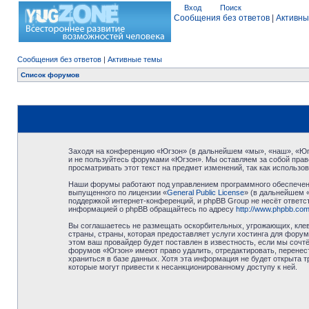
Вход
Поиск
Сообщения без ответов
|
Активны
Сообщения без ответов
|
Активные темы
Список форумов
Заходя на конференцию «Югзон» (в дальнейшем «мы», «наш», «Югзо
и не пользуйтесь форумами «Югзон». Мы оставляем за собой право
просматривать этот текст на предмет изменений, так как использ
Наши форумы работают под управлением программного обеспечени
выпущенного по лицензии «
General Public License
» (в дальнейшем 
поддержкой интернет-конференций, и phpBB Group не несёт ответст
информацией о phpBB обращайтесь по адресу
http://www.phpbb.com
Вы соглашаетесь не размещать оскорбительных, угрожающих, клев
страны, страны, которая предоставляет услуги хостинга для фор
этом ваш провайдер будет поставлен в известность, если мы сочт
форумов «Югзон» имеют право удалить, отредактировать, перенест
храниться в базе данных. Хотя эта информация не будет открыта 
которые могут привести к несанкционированному доступу к ней.