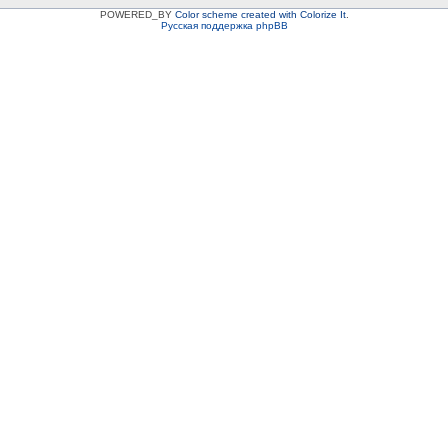
POWERED_BY
Color scheme created with Colorize It
.
Русская поддержка phpBB