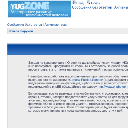
Вход
Поиск
Сообщения без ответов
|
Активны
Сообщения без ответов
|
Активные темы
Список форумов
Заходя на конференцию «Югзон» (в дальнейшем «мы», «наш», «Югзо
и не пользуйтесь форумами «Югзон». Мы оставляем за собой право
просматривать этот текст на предмет изменений, так как использ
Наши форумы работают под управлением программного обеспечени
выпущенного по лицензии «
General Public License
» (в дальнейшем 
поддержкой интернет-конференций, и phpBB Group не несёт ответст
информацией о phpBB обращайтесь по адресу
http://www.phpbb.com
Вы соглашаетесь не размещать оскорбительных, угрожающих, клев
страны, страны, которая предоставляет услуги хостинга для фор
этом ваш провайдер будет поставлен в известность, если мы сочт
форумов «Югзон» имеют право удалить, отредактировать, перенест
храниться в базе данных. Хотя эта информация не будет открыта 
которые могут привести к несанкционированному доступу к ней.