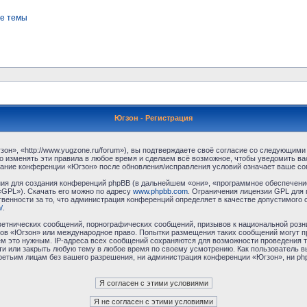
е темы
Югзон - Регистрация
н», «http://www.yugzone.ru/forum»), вы подтверждаете своё согласие со следующими 
 изменять эти правила в любое время и сделаем всё возможное, чтобы уведомить ва
ование конференции «Югзон» после обновления/исправления условий означает ваше сог
я для создания конференций phpBB (в дальнейшем «они», «программное обеспечение
«GPL»). Скачать его можно по адресу
www.phpbb.com
. Ограничения лицензии GPL для 
венности за то, что администрация конференций определяет в качестве допустимого 
/
.
етнических сообщений, порнографических сообщений, призывов к национальной розн
умов «Югзон» или международное право. Попытки размещения таких сообщений могут 
ём это нужным. IP-адреса всех сообщений сохраняются для возможности проведения т
и или закрыть любую тему в любое время по своему усмотрению. Как пользователь в
третьим лицам без вашего разрешения, ни администрация конференции «Югзон», ни php