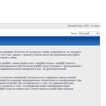
Часовой пояс: UTC + 3 часа
Язык:
условиями. Если вы не согласны с ними, пожалуйста, не заходите
с об этом, однако с вашей стороны было бы разумным регулярно
ласие с ними.
 phpBB», «www.phpbb.com», «phpBB Group», «phpBB Teams»),
программного обеспечения phpBB строго связаны с организацией и
содержания и/или поведения в них. За дополнительной
и и прочих сообщений, которые могут нарушить законы вашей
привести к вашему немедленному отключению от конференции, при
акой политики. Вы соглашаетесь с тем, что администраторы
ы согласны с тем, что введённая вами информация будет
BB Group не может быть ответственна за действия хакеров,