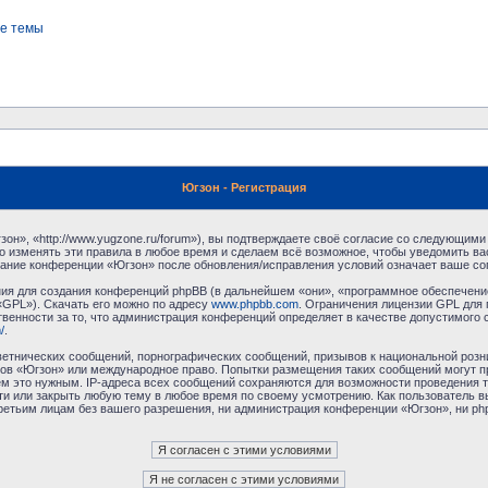
е темы
Югзон - Регистрация
н», «http://www.yugzone.ru/forum»), вы подтверждаете своё согласие со следующими 
 изменять эти правила в любое время и сделаем всё возможное, чтобы уведомить ва
ование конференции «Югзон» после обновления/исправления условий означает ваше сог
я для создания конференций phpBB (в дальнейшем «они», «программное обеспечение
«GPL»). Скачать его можно по адресу
www.phpbb.com
. Ограничения лицензии GPL для 
венности за то, что администрация конференций определяет в качестве допустимого 
/
.
етнических сообщений, порнографических сообщений, призывов к национальной розн
умов «Югзон» или международное право. Попытки размещения таких сообщений могут 
ём это нужным. IP-адреса всех сообщений сохраняются для возможности проведения т
и или закрыть любую тему в любое время по своему усмотрению. Как пользователь в
третьим лицам без вашего разрешения, ни администрация конференции «Югзон», ни php