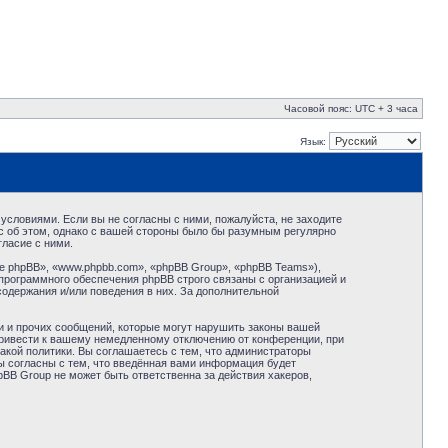
Часовой пояс: UTC + 3 часа
Язык:
условиями. Если вы не согласны с ними, пожалуйста, не заходите
с об этом, однако с вашей стороны было бы разумным регулярно
ласие с ними.
 phpBB», «www.phpbb.com», «phpBB Group», «phpBB Teams»),
программного обеспечения phpBB строго связаны с организацией и
содержания и/или поведения в них. За дополнительной
и и прочих сообщений, которые могут нарушить законы вашей
привести к вашему немедленному отключению от конференции, при
акой политики. Вы соглашаетесь с тем, что администраторы
ы согласны с тем, что введённая вами информация будет
BB Group не может быть ответственна за действия хакеров,