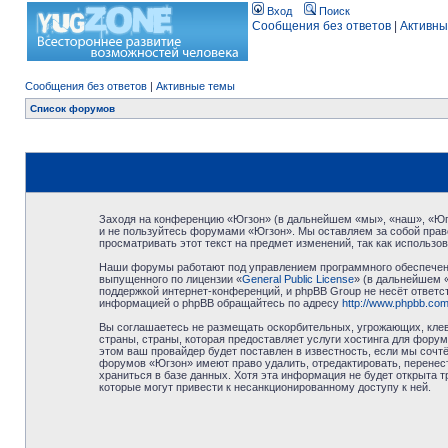
Вход
Поиск
Сообщения без ответов
|
Активны
Сообщения без ответов
|
Активные темы
Список форумов
Заходя на конференцию «Югзон» (в дальнейшем «мы», «наш», «Югзо
и не пользуйтесь форумами «Югзон». Мы оставляем за собой право
просматривать этот текст на предмет изменений, так как использ
Наши форумы работают под управлением программного обеспечени
выпущенного по лицензии «
General Public License
» (в дальнейшем 
поддержкой интернет-конференций, и phpBB Group не несёт ответст
информацией о phpBB обращайтесь по адресу
http://www.phpbb.com
Вы соглашаетесь не размещать оскорбительных, угрожающих, клев
страны, страны, которая предоставляет услуги хостинга для фор
этом ваш провайдер будет поставлен в известность, если мы сочт
форумов «Югзон» имеют право удалить, отредактировать, перенест
храниться в базе данных. Хотя эта информация не будет открыта 
которые могут привести к несанкционированному доступу к ней.