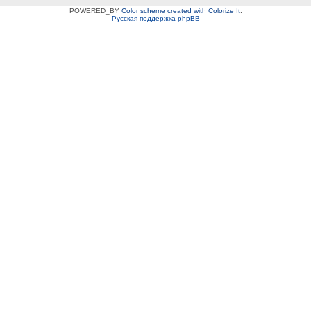
POWERED_BY
Color scheme created with Colorize It
.
Русская поддержка phpBB