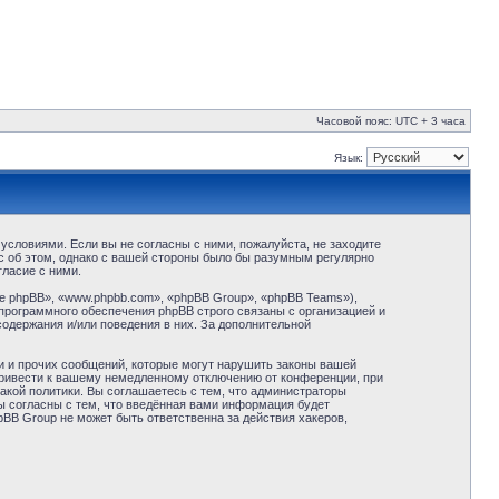
Часовой пояс: UTC + 3 часа
Язык:
условиями. Если вы не согласны с ними, пожалуйста, не заходите
с об этом, однако с вашей стороны было бы разумным регулярно
ласие с ними.
 phpBB», «www.phpbb.com», «phpBB Group», «phpBB Teams»),
программного обеспечения phpBB строго связаны с организацией и
содержания и/или поведения в них. За дополнительной
и и прочих сообщений, которые могут нарушить законы вашей
привести к вашему немедленному отключению от конференции, при
акой политики. Вы соглашаетесь с тем, что администраторы
ы согласны с тем, что введённая вами информация будет
BB Group не может быть ответственна за действия хакеров,