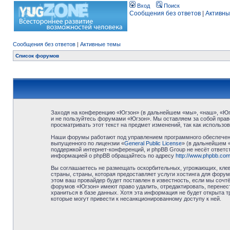
Вход
Поиск
Сообщения без ответов
|
Активны
Сообщения без ответов
|
Активные темы
Список форумов
Заходя на конференцию «Югзон» (в дальнейшем «мы», «наш», «Югзо
и не пользуйтесь форумами «Югзон». Мы оставляем за собой право
просматривать этот текст на предмет изменений, так как использ
Наши форумы работают под управлением программного обеспечени
выпущенного по лицензии «
General Public License
» (в дальнейшем 
поддержкой интернет-конференций, и phpBB Group не несёт ответст
информацией о phpBB обращайтесь по адресу
http://www.phpbb.com
Вы соглашаетесь не размещать оскорбительных, угрожающих, клев
страны, страны, которая предоставляет услуги хостинга для фор
этом ваш провайдер будет поставлен в известность, если мы сочт
форумов «Югзон» имеют право удалить, отредактировать, перенест
храниться в базе данных. Хотя эта информация не будет открыта 
которые могут привести к несанкционированному доступу к ней.