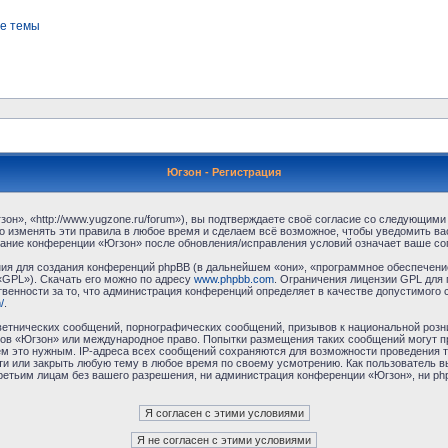
е темы
Югзон - Регистрация
н», «http://www.yugzone.ru/forum»), вы подтверждаете своё согласие со следующими 
 изменять эти правила в любое время и сделаем всё возможное, чтобы уведомить ва
ование конференции «Югзон» после обновления/исправления условий означает ваше сог
я для создания конференций phpBB (в дальнейшем «они», «программное обеспечение
«GPL»). Скачать его можно по адресу
www.phpbb.com
. Ограничения лицензии GPL для 
венности за то, что администрация конференций определяет в качестве допустимого 
/
.
етнических сообщений, порнографических сообщений, призывов к национальной розн
умов «Югзон» или международное право. Попытки размещения таких сообщений могут 
ём это нужным. IP-адреса всех сообщений сохраняются для возможности проведения т
и или закрыть любую тему в любое время по своему усмотрению. Как пользователь в
третьим лицам без вашего разрешения, ни администрация конференции «Югзон», ни php