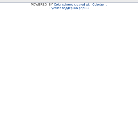
POWERED_BY
Color scheme created with Colorize It
.
Русская поддержка phpBB