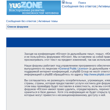
Вход
Поиск
Сообщения без ответов
|
Активны
Сообщения без ответов
|
Активные темы
Список форумов
Заходя на конференцию «Югзон» (в дальнейшем «мы», «наш», «Югзо
и не пользуйтесь форумами «Югзон». Мы оставляем за собой право
просматривать этот текст на предмет изменений, так как использ
Наши форумы работают под управлением программного обеспечени
выпущенного по лицензии «
General Public License
» (в дальнейшем 
поддержкой интернет-конференций, и phpBB Group не несёт ответст
информацией о phpBB обращайтесь по адресу
http://www.phpbb.com
Вы соглашаетесь не размещать оскорбительных, угрожающих, клев
страны, страны, которая предоставляет услуги хостинга для фор
этом ваш провайдер будет поставлен в известность, если мы сочт
форумов «Югзон» имеют право удалить, отредактировать, перенест
храниться в базе данных. Хотя эта информация не будет открыта 
которые могут привести к несанкционированному доступу к ней.