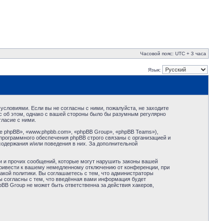
Часовой пояс: UTC + 3 часа
Язык:
условиями. Если вы не согласны с ними, пожалуйста, не заходите
с об этом, однако с вашей стороны было бы разумным регулярно
ласие с ними.
 phpBB», «www.phpbb.com», «phpBB Group», «phpBB Teams»),
программного обеспечения phpBB строго связаны с организацией и
содержания и/или поведения в них. За дополнительной
и и прочих сообщений, которые могут нарушить законы вашей
привести к вашему немедленному отключению от конференции, при
акой политики. Вы соглашаетесь с тем, что администраторы
ы согласны с тем, что введённая вами информация будет
BB Group не может быть ответственна за действия хакеров,