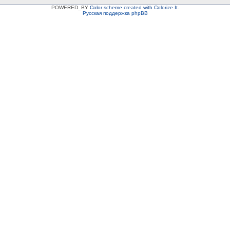
POWERED_BY
Color scheme created with Colorize It
.
Русская поддержка phpBB