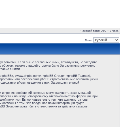
Часовой пояс: UTC + 3 часа
Язык:
условиями. Если вы не согласны с ними, пожалуйста, не заходите
с об этом, однако с вашей стороны было бы разумным регулярно
ласие с ними.
 phpBB», «www.phpbb.com», «phpBB Group», «phpBB Teams»),
программного обеспечения phpBB строго связаны с организацией и
содержания и/или поведения в них. За дополнительной
и и прочих сообщений, которые могут нарушить законы вашей
привести к вашему немедленному отключению от конференции, при
акой политики. Вы соглашаетесь с тем, что администраторы
ы согласны с тем, что введённая вами информация будет
BB Group не может быть ответственна за действия хакеров,