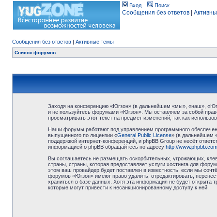
Вход
Поиск
Сообщения без ответов
|
Активны
Сообщения без ответов
|
Активные темы
Список форумов
Заходя на конференцию «Югзон» (в дальнейшем «мы», «наш», «Югзо
и не пользуйтесь форумами «Югзон». Мы оставляем за собой право
просматривать этот текст на предмет изменений, так как использ
Наши форумы работают под управлением программного обеспечени
выпущенного по лицензии «
General Public License
» (в дальнейшем 
поддержкой интернет-конференций, и phpBB Group не несёт ответст
информацией о phpBB обращайтесь по адресу
http://www.phpbb.com
Вы соглашаетесь не размещать оскорбительных, угрожающих, клев
страны, страны, которая предоставляет услуги хостинга для фор
этом ваш провайдер будет поставлен в известность, если мы сочт
форумов «Югзон» имеют право удалить, отредактировать, перенест
храниться в базе данных. Хотя эта информация не будет открыта 
которые могут привести к несанкционированному доступу к ней.