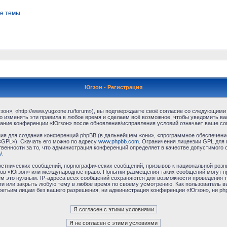
е темы
Югзон - Регистрация
н», «http://www.yugzone.ru/forum»), вы подтверждаете своё согласие со следующими 
 изменять эти правила в любое время и сделаем всё возможное, чтобы уведомить ва
ование конференции «Югзон» после обновления/исправления условий означает ваше сог
я для создания конференций phpBB (в дальнейшем «они», «программное обеспечение
«GPL»). Скачать его можно по адресу
www.phpbb.com
. Ограничения лицензии GPL для 
венности за то, что администрация конференций определяет в качестве допустимого 
/
.
етнических сообщений, порнографических сообщений, призывов к национальной розн
умов «Югзон» или международное право. Попытки размещения таких сообщений могут 
ём это нужным. IP-адреса всех сообщений сохраняются для возможности проведения т
и или закрыть любую тему в любое время по своему усмотрению. Как пользователь в
третьим лицам без вашего разрешения, ни администрация конференции «Югзон», ни php