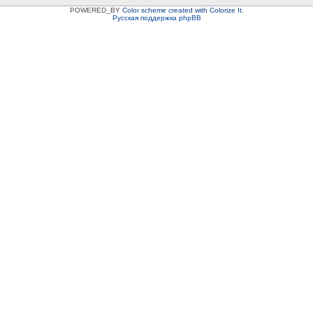
POWERED_BY
Color scheme created with Colorize It
.
Русская поддержка phpBB