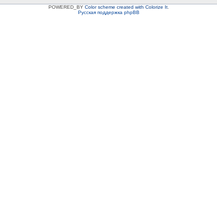
POWERED_BY
Color scheme created with Colorize It
.
Русская поддержка phpBB