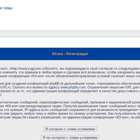
е темы
Югзон - Регистрация
н», «http://www.yugzone.ru/forum»), вы подтверждаете своё согласие со следующими 
 изменять эти правила в любое время и сделаем всё возможное, чтобы уведомить ва
ование конференции «Югзон» после обновления/исправления условий означает ваше сог
я для создания конференций phpBB (в дальнейшем «они», «программное обеспечение
«GPL»). Скачать его можно по адресу
www.phpbb.com
. Ограничения лицензии GPL для 
венности за то, что администрация конференций определяет в качестве допустимого 
/
.
етнических сообщений, порнографических сообщений, призывов к национальной розн
умов «Югзон» или международное право. Попытки размещения таких сообщений могут 
ём это нужным. IP-адреса всех сообщений сохраняются для возможности проведения т
и или закрыть любую тему в любое время по своему усмотрению. Как пользователь в
третьим лицам без вашего разрешения, ни администрация конференции «Югзон», ни php