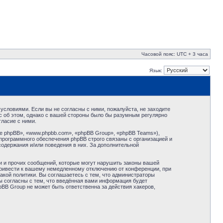
Часовой пояс: UTC + 3 часа
Язык:
условиями. Если вы не согласны с ними, пожалуйста, не заходите
с об этом, однако с вашей стороны было бы разумным регулярно
ласие с ними.
 phpBB», «www.phpbb.com», «phpBB Group», «phpBB Teams»),
программного обеспечения phpBB строго связаны с организацией и
содержания и/или поведения в них. За дополнительной
и и прочих сообщений, которые могут нарушить законы вашей
привести к вашему немедленному отключению от конференции, при
акой политики. Вы соглашаетесь с тем, что администраторы
ы согласны с тем, что введённая вами информация будет
BB Group не может быть ответственна за действия хакеров,