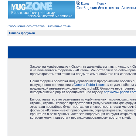
Вход
Поиск
Сообщения без ответов
|
Активны
Сообщения без ответов
|
Активные темы
Список форумов
Заходя на конференцию «Югзон» (в дальнейшем «мы», «наш», «Югзо
и не пользуйтесь форумами «Югзон». Мы оставляем за собой право
просматривать этот текст на предмет изменений, так как использ
Наши форумы работают под управлением программного обеспечени
выпущенного по лицензии «
General Public License
» (в дальнейшем 
поддержкой интернет-конференций, и phpBB Group не несёт ответст
информацией о phpBB обращайтесь по адресу
http://www.phpbb.com
Вы соглашаетесь не размещать оскорбительных, угрожающих, клев
страны, страны, которая предоставляет услуги хостинга для фор
этом ваш провайдер будет поставлен в известность, если мы сочт
форумов «Югзон» имеют право удалить, отредактировать, перенест
храниться в базе данных. Хотя эта информация не будет открыта 
которые могут привести к несанкционированному доступу к ней.