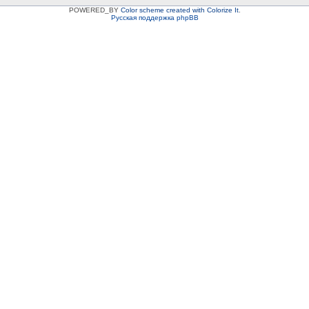
POWERED_BY
Color scheme created with Colorize It
.
Русская поддержка phpBB