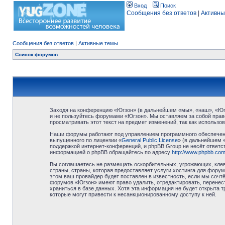
Вход
Поиск
Сообщения без ответов
|
Активны
Сообщения без ответов
|
Активные темы
Список форумов
Заходя на конференцию «Югзон» (в дальнейшем «мы», «наш», «Югзо
и не пользуйтесь форумами «Югзон». Мы оставляем за собой право
просматривать этот текст на предмет изменений, так как использ
Наши форумы работают под управлением программного обеспечени
выпущенного по лицензии «
General Public License
» (в дальнейшем 
поддержкой интернет-конференций, и phpBB Group не несёт ответст
информацией о phpBB обращайтесь по адресу
http://www.phpbb.com
Вы соглашаетесь не размещать оскорбительных, угрожающих, клев
страны, страны, которая предоставляет услуги хостинга для фор
этом ваш провайдер будет поставлен в известность, если мы сочт
форумов «Югзон» имеют право удалить, отредактировать, перенест
храниться в базе данных. Хотя эта информация не будет открыта 
которые могут привести к несанкционированному доступу к ней.