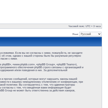
Часовой пояс: UTC + 3 часа
Язык:
условиями. Если вы не согласны с ними, пожалуйста, не заходите
с об этом, однако с вашей стороны было бы разумным регулярно
ласие с ними.
 phpBB», «www.phpbb.com», «phpBB Group», «phpBB Teams»),
программного обеспечения phpBB строго связаны с организацией и
содержания и/или поведения в них. За дополнительной
и и прочих сообщений, которые могут нарушить законы вашей
привести к вашему немедленному отключению от конференции, при
акой политики. Вы соглашаетесь с тем, что администраторы
ы согласны с тем, что введённая вами информация будет
BB Group не может быть ответственна за действия хакеров,