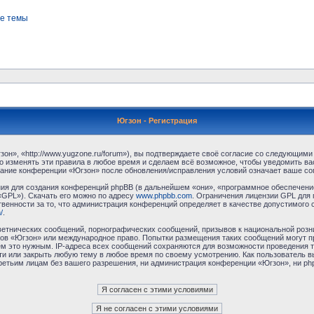
е темы
Югзон - Регистрация
н», «http://www.yugzone.ru/forum»), вы подтверждаете своё согласие со следующими 
 изменять эти правила в любое время и сделаем всё возможное, чтобы уведомить ва
ование конференции «Югзон» после обновления/исправления условий означает ваше сог
я для создания конференций phpBB (в дальнейшем «они», «программное обеспечение
«GPL»). Скачать его можно по адресу
www.phpbb.com
. Ограничения лицензии GPL для 
венности за то, что администрация конференций определяет в качестве допустимого 
/
.
етнических сообщений, порнографических сообщений, призывов к национальной розн
умов «Югзон» или международное право. Попытки размещения таких сообщений могут 
ём это нужным. IP-адреса всех сообщений сохраняются для возможности проведения т
и или закрыть любую тему в любое время по своему усмотрению. Как пользователь в
третьим лицам без вашего разрешения, ни администрация конференции «Югзон», ни php