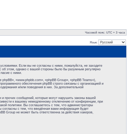
Часовой пояс: UTC + 3 часа
Язык:
условиями. Если вы не согласны с ними, пожалуйста, не заходите
с об этом, однако с вашей стороны было бы разумным регулярно
ласие с ними.
 phpBB», «www.phpbb.com», «phpBB Group», «phpBB Teams»),
программного обеспечения phpBB строго связаны с организацией и
содержания и/или поведения в них. За дополнительной
и и прочих сообщений, которые могут нарушить законы вашей
привести к вашему немедленному отключению от конференции, при
акой политики. Вы соглашаетесь с тем, что администраторы
ы согласны с тем, что введённая вами информация будет
BB Group не может быть ответственна за действия хакеров,