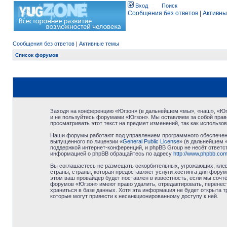
Вход
Поиск
Сообщения без ответов
|
Активны
Сообщения без ответов
|
Активные темы
Список форумов
Заходя на конференцию «Югзон» (в дальнейшем «мы», «наш», «Югзо
и не пользуйтесь форумами «Югзон». Мы оставляем за собой право
просматривать этот текст на предмет изменений, так как использ
Наши форумы работают под управлением программного обеспечени
выпущенного по лицензии «
General Public License
» (в дальнейшем 
поддержкой интернет-конференций, и phpBB Group не несёт ответст
информацией о phpBB обращайтесь по адресу
http://www.phpbb.com
Вы соглашаетесь не размещать оскорбительных, угрожающих, клев
страны, страны, которая предоставляет услуги хостинга для фор
этом ваш провайдер будет поставлен в известность, если мы сочт
форумов «Югзон» имеют право удалить, отредактировать, перенест
храниться в базе данных. Хотя эта информация не будет открыта 
которые могут привести к несанкционированному доступу к ней.