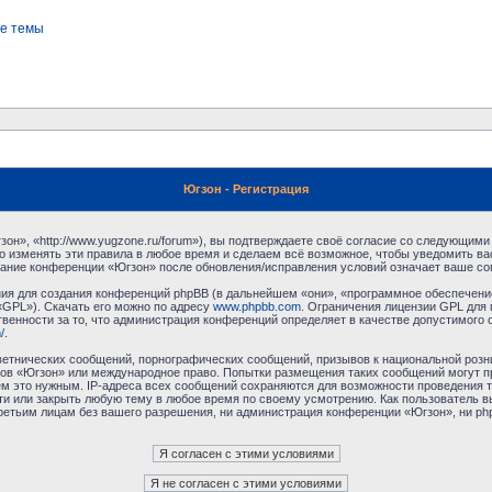
е темы
Югзон - Регистрация
н», «http://www.yugzone.ru/forum»), вы подтверждаете своё согласие со следующими 
 изменять эти правила в любое время и сделаем всё возможное, чтобы уведомить ва
ование конференции «Югзон» после обновления/исправления условий означает ваше сог
я для создания конференций phpBB (в дальнейшем «они», «программное обеспечение
«GPL»). Скачать его можно по адресу
www.phpbb.com
. Ограничения лицензии GPL для 
венности за то, что администрация конференций определяет в качестве допустимого 
/
.
етнических сообщений, порнографических сообщений, призывов к национальной розн
умов «Югзон» или международное право. Попытки размещения таких сообщений могут 
ём это нужным. IP-адреса всех сообщений сохраняются для возможности проведения т
и или закрыть любую тему в любое время по своему усмотрению. Как пользователь в
третьим лицам без вашего разрешения, ни администрация конференции «Югзон», ни php