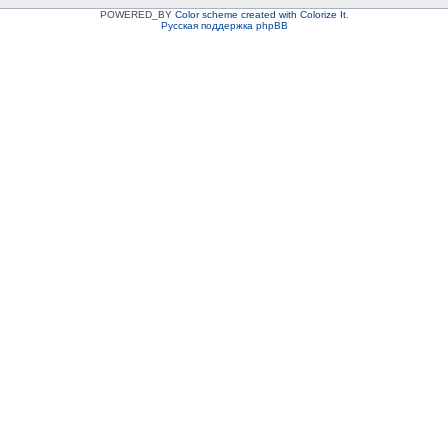
POWERED_BY
Color scheme created with Colorize It
.
Русская поддержка phpBB