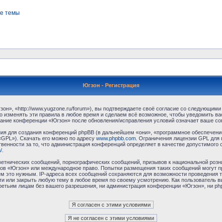
е темы
Югзон - Регистрация
н», «http://www.yugzone.ru/forum»), вы подтверждаете своё согласие со следующими 
 изменять эти правила в любое время и сделаем всё возможное, чтобы уведомить ва
ование конференции «Югзон» после обновления/исправления условий означает ваше сог
я для создания конференций phpBB (в дальнейшем «они», «программное обеспечение
«GPL»). Скачать его можно по адресу
www.phpbb.com
. Ограничения лицензии GPL для 
венности за то, что администрация конференций определяет в качестве допустимого 
/
.
етнических сообщений, порнографических сообщений, призывов к национальной розн
умов «Югзон» или международное право. Попытки размещения таких сообщений могут 
ём это нужным. IP-адреса всех сообщений сохраняются для возможности проведения т
и или закрыть любую тему в любое время по своему усмотрению. Как пользователь в
третьим лицам без вашего разрешения, ни администрация конференции «Югзон», ни php