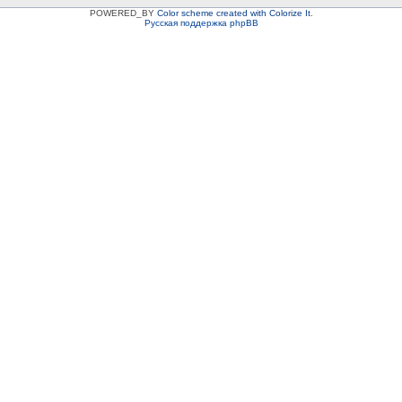
POWERED_BY
Color scheme created with Colorize It
.
Русская поддержка phpBB