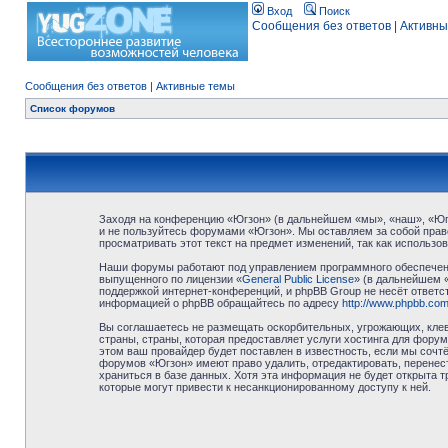
Вход
Поиск
Сообщения без ответов
|
Активны
Сообщения без ответов
|
Активные темы
Список форумов
Заходя на конференцию «Югзон» (в дальнейшем «мы», «наш», «Югзо
и не пользуйтесь форумами «Югзон». Мы оставляем за собой право
просматривать этот текст на предмет изменений, так как использ
Наши форумы работают под управлением программного обеспечени
выпущенного по лицензии «
General Public License
» (в дальнейшем 
поддержкой интернет-конференций, и phpBB Group не несёт ответст
информацией о phpBB обращайтесь по адресу
http://www.phpbb.com
Вы соглашаетесь не размещать оскорбительных, угрожающих, клев
страны, страны, которая предоставляет услуги хостинга для фор
этом ваш провайдер будет поставлен в известность, если мы сочт
форумов «Югзон» имеют право удалить, отредактировать, перенест
храниться в базе данных. Хотя эта информация не будет открыта 
которые могут привести к несанкционированному доступу к ней.