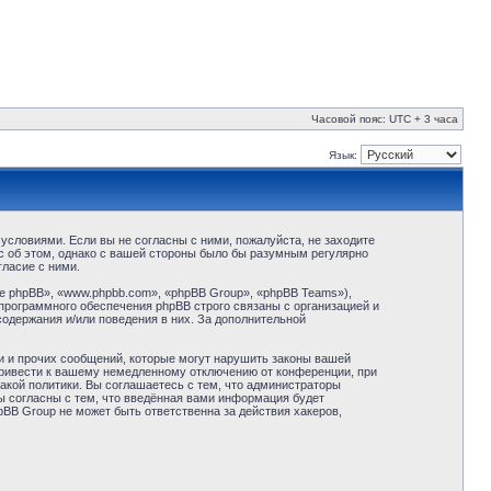
Часовой пояс: UTC + 3 часа
Язык:
условиями. Если вы не согласны с ними, пожалуйста, не заходите
с об этом, однако с вашей стороны было бы разумным регулярно
ласие с ними.
 phpBB», «www.phpbb.com», «phpBB Group», «phpBB Teams»),
программного обеспечения phpBB строго связаны с организацией и
содержания и/или поведения в них. За дополнительной
и и прочих сообщений, которые могут нарушить законы вашей
привести к вашему немедленному отключению от конференции, при
акой политики. Вы соглашаетесь с тем, что администраторы
ы согласны с тем, что введённая вами информация будет
BB Group не может быть ответственна за действия хакеров,