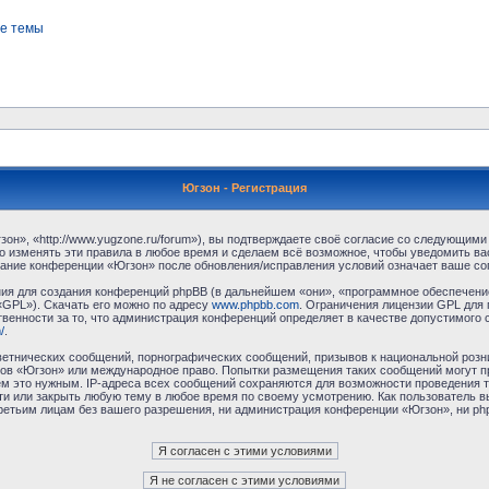
е темы
Югзон - Регистрация
н», «http://www.yugzone.ru/forum»), вы подтверждаете своё согласие со следующими 
 изменять эти правила в любое время и сделаем всё возможное, чтобы уведомить ва
ование конференции «Югзон» после обновления/исправления условий означает ваше сог
я для создания конференций phpBB (в дальнейшем «они», «программное обеспечение
«GPL»). Скачать его можно по адресу
www.phpbb.com
. Ограничения лицензии GPL для 
венности за то, что администрация конференций определяет в качестве допустимого 
/
.
етнических сообщений, порнографических сообщений, призывов к национальной розн
умов «Югзон» или международное право. Попытки размещения таких сообщений могут 
ём это нужным. IP-адреса всех сообщений сохраняются для возможности проведения т
и или закрыть любую тему в любое время по своему усмотрению. Как пользователь в
третьим лицам без вашего разрешения, ни администрация конференции «Югзон», ни php