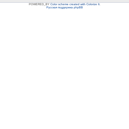
POWERED_BY
Color scheme created with Colorize It
.
Русская поддержка phpBB