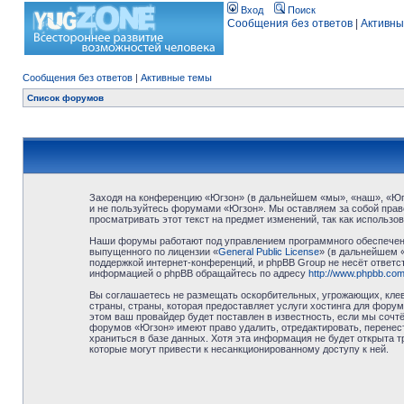
Вход
Поиск
Сообщения без ответов
|
Активны
Сообщения без ответов
|
Активные темы
Список форумов
Заходя на конференцию «Югзон» (в дальнейшем «мы», «наш», «Югзо
и не пользуйтесь форумами «Югзон». Мы оставляем за собой право
просматривать этот текст на предмет изменений, так как использ
Наши форумы работают под управлением программного обеспечени
выпущенного по лицензии «
General Public License
» (в дальнейшем 
поддержкой интернет-конференций, и phpBB Group не несёт ответст
информацией о phpBB обращайтесь по адресу
http://www.phpbb.com
Вы соглашаетесь не размещать оскорбительных, угрожающих, клев
страны, страны, которая предоставляет услуги хостинга для фор
этом ваш провайдер будет поставлен в известность, если мы сочт
форумов «Югзон» имеют право удалить, отредактировать, перенест
храниться в базе данных. Хотя эта информация не будет открыта 
которые могут привести к несанкционированному доступу к ней.