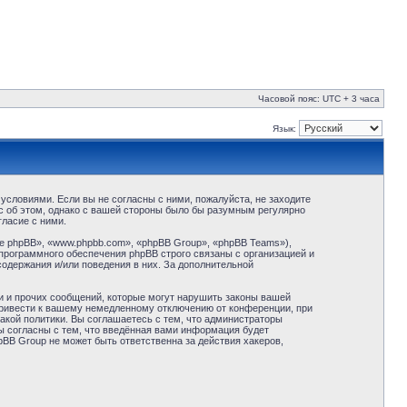
Часовой пояс: UTC + 3 часа
Язык:
условиями. Если вы не согласны с ними, пожалуйста, не заходите
с об этом, однако с вашей стороны было бы разумным регулярно
ласие с ними.
 phpBB», «www.phpbb.com», «phpBB Group», «phpBB Teams»),
программного обеспечения phpBB строго связаны с организацией и
содержания и/или поведения в них. За дополнительной
и и прочих сообщений, которые могут нарушить законы вашей
привести к вашему немедленному отключению от конференции, при
акой политики. Вы соглашаетесь с тем, что администраторы
ы согласны с тем, что введённая вами информация будет
BB Group не может быть ответственна за действия хакеров,