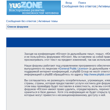
Вход
Поиск
Сообщения без ответов
|
Активны
Сообщения без ответов
|
Активные темы
Список форумов
Заходя на конференцию «Югзон» (в дальнейшем «мы», «наш», «Югзо
и не пользуйтесь форумами «Югзон». Мы оставляем за собой право
просматривать этот текст на предмет изменений, так как использ
Наши форумы работают под управлением программного обеспечени
выпущенного по лицензии «
General Public License
» (в дальнейшем 
поддержкой интернет-конференций, и phpBB Group не несёт ответст
информацией о phpBB обращайтесь по адресу
http://www.phpbb.com
Вы соглашаетесь не размещать оскорбительных, угрожающих, клев
страны, страны, которая предоставляет услуги хостинга для фор
этом ваш провайдер будет поставлен в известность, если мы сочт
форумов «Югзон» имеют право удалить, отредактировать, перенест
храниться в базе данных. Хотя эта информация не будет открыта 
которые могут привести к несанкционированному доступу к ней.