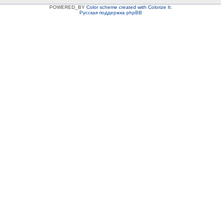
POWERED_BY
Color scheme created with Colorize It
.
Русская поддержка phpBB