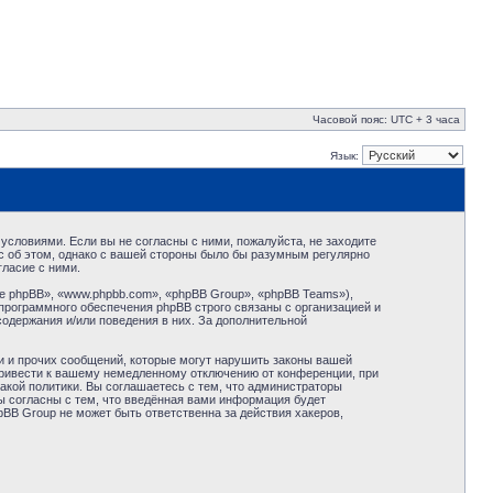
Часовой пояс: UTC + 3 часа
Язык:
условиями. Если вы не согласны с ними, пожалуйста, не заходите
с об этом, однако с вашей стороны было бы разумным регулярно
ласие с ними.
 phpBB», «www.phpbb.com», «phpBB Group», «phpBB Teams»),
программного обеспечения phpBB строго связаны с организацией и
содержания и/или поведения в них. За дополнительной
и и прочих сообщений, которые могут нарушить законы вашей
привести к вашему немедленному отключению от конференции, при
акой политики. Вы соглашаетесь с тем, что администраторы
ы согласны с тем, что введённая вами информация будет
BB Group не может быть ответственна за действия хакеров,