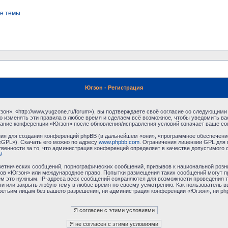
е темы
Югзон - Регистрация
н», «http://www.yugzone.ru/forum»), вы подтверждаете своё согласие со следующими 
 изменять эти правила в любое время и сделаем всё возможное, чтобы уведомить ва
ование конференции «Югзон» после обновления/исправления условий означает ваше сог
я для создания конференций phpBB (в дальнейшем «они», «программное обеспечение
«GPL»). Скачать его можно по адресу
www.phpbb.com
. Ограничения лицензии GPL для 
венности за то, что администрация конференций определяет в качестве допустимого 
/
.
етнических сообщений, порнографических сообщений, призывов к национальной розн
умов «Югзон» или международное право. Попытки размещения таких сообщений могут 
ём это нужным. IP-адреса всех сообщений сохраняются для возможности проведения т
и или закрыть любую тему в любое время по своему усмотрению. Как пользователь в
третьим лицам без вашего разрешения, ни администрация конференции «Югзон», ни php