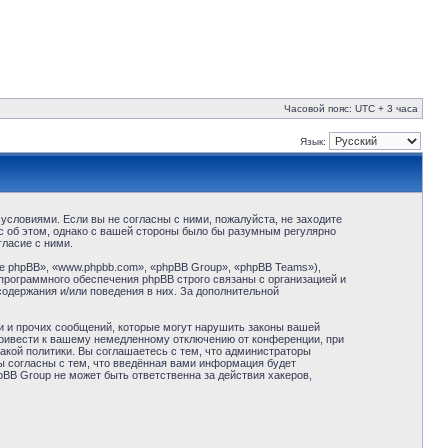
Часовой пояс: UTC + 3 часа
Язык:
условиями. Если вы не согласны с ними, пожалуйста, не заходите
с об этом, однако с вашей стороны было бы разумным регулярно
ласие с ними.
 phpBB», «www.phpbb.com», «phpBB Group», «phpBB Teams»),
программного обеспечения phpBB строго связаны с организацией и
содержания и/или поведения в них. За дополнительной
и и прочих сообщений, которые могут нарушить законы вашей
привести к вашему немедленному отключению от конференции, при
акой политики. Вы соглашаетесь с тем, что администраторы
ы согласны с тем, что введённая вами информация будет
BB Group не может быть ответственна за действия хакеров,