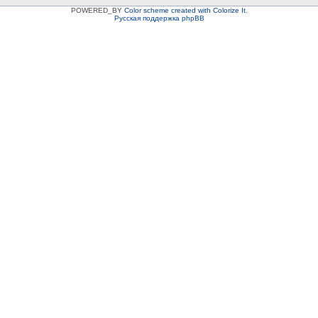
POWERED_BY
Color scheme created with Colorize It
.
Русская поддержка phpBB