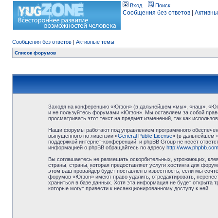
Вход
Поиск
Сообщения без ответов
|
Активны
Сообщения без ответов
|
Активные темы
Список форумов
Заходя на конференцию «Югзон» (в дальнейшем «мы», «наш», «Югзо
и не пользуйтесь форумами «Югзон». Мы оставляем за собой право
просматривать этот текст на предмет изменений, так как использ
Наши форумы работают под управлением программного обеспечени
выпущенного по лицензии «
General Public License
» (в дальнейшем 
поддержкой интернет-конференций, и phpBB Group не несёт ответст
информацией о phpBB обращайтесь по адресу
http://www.phpbb.com
Вы соглашаетесь не размещать оскорбительных, угрожающих, клев
страны, страны, которая предоставляет услуги хостинга для фор
этом ваш провайдер будет поставлен в известность, если мы сочт
форумов «Югзон» имеют право удалить, отредактировать, перенест
храниться в базе данных. Хотя эта информация не будет открыта 
которые могут привести к несанкционированному доступу к ней.