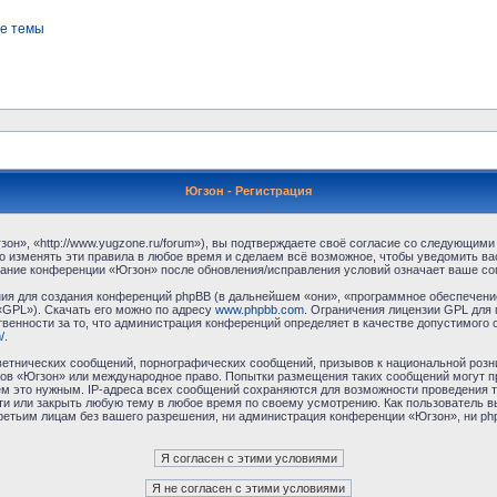
е темы
Югзон - Регистрация
н», «http://www.yugzone.ru/forum»), вы подтверждаете своё согласие со следующими 
 изменять эти правила в любое время и сделаем всё возможное, чтобы уведомить ва
ование конференции «Югзон» после обновления/исправления условий означает ваше сог
я для создания конференций phpBB (в дальнейшем «они», «программное обеспечение
«GPL»). Скачать его можно по адресу
www.phpbb.com
. Ограничения лицензии GPL для 
венности за то, что администрация конференций определяет в качестве допустимого 
/
.
етнических сообщений, порнографических сообщений, призывов к национальной розн
умов «Югзон» или международное право. Попытки размещения таких сообщений могут 
ём это нужным. IP-адреса всех сообщений сохраняются для возможности проведения т
и или закрыть любую тему в любое время по своему усмотрению. Как пользователь в
третьим лицам без вашего разрешения, ни администрация конференции «Югзон», ни php