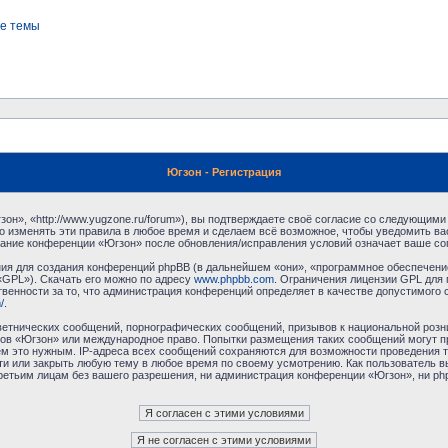
е темы
Югзон - Регистрация
н», «http://www.yugzone.ru/forum»), вы подтверждаете своё согласие со следующими 
 изменять эти правила в любое время и сделаем всё возможное, чтобы уведомить ва
ование конференции «Югзон» после обновления/исправления условий означает ваше сог
я для создания конференций phpBB (в дальнейшем «они», «программное обеспечение
«GPL»). Скачать его можно по адресу
www.phpbb.com
. Ограничения лицензии GPL для 
венности за то, что администрация конференций определяет в качестве допустимого 
/
.
етнических сообщений, порнографических сообщений, призывов к национальной розн
умов «Югзон» или международное право. Попытки размещения таких сообщений могут 
ём это нужным. IP-адреса всех сообщений сохраняются для возможности проведения т
и или закрыть любую тему в любое время по своему усмотрению. Как пользователь в
третьим лицам без вашего разрешения, ни администрация конференции «Югзон», ни php