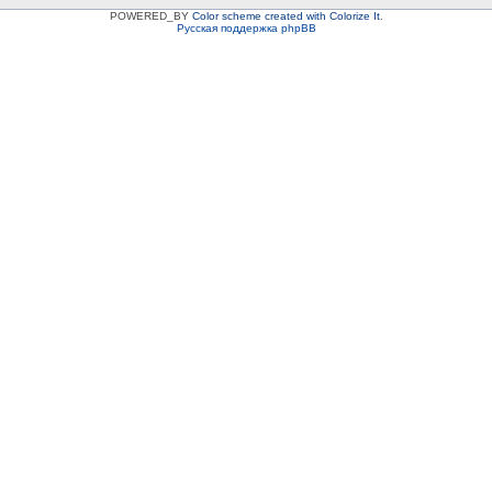
POWERED_BY
Color scheme created with Colorize It
.
Русская поддержка phpBB