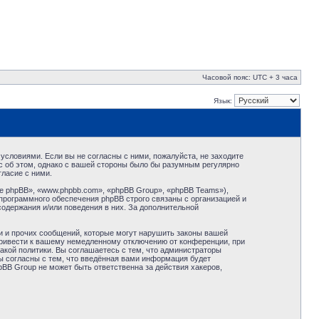
Часовой пояс: UTC + 3 часа
Язык:
условиями. Если вы не согласны с ними, пожалуйста, не заходите
с об этом, однако с вашей стороны было бы разумным регулярно
ласие с ними.
 phpBB», «www.phpbb.com», «phpBB Group», «phpBB Teams»),
программного обеспечения phpBB строго связаны с организацией и
содержания и/или поведения в них. За дополнительной
и и прочих сообщений, которые могут нарушить законы вашей
привести к вашему немедленному отключению от конференции, при
акой политики. Вы соглашаетесь с тем, что администраторы
ы согласны с тем, что введённая вами информация будет
BB Group не может быть ответственна за действия хакеров,