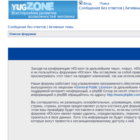
Вход
Поиск
Сообщения без ответов
|
Активны
Сообщения без ответов
|
Активные темы
Список форумов
Заходя на конференцию «Югзон» (в дальнейшем «мы», «наш», «Югзо
и не пользуйтесь форумами «Югзон». Мы оставляем за собой право
просматривать этот текст на предмет изменений, так как использ
Наши форумы работают под управлением программного обеспечени
выпущенного по лицензии «
General Public License
» (в дальнейшем 
поддержкой интернет-конференций, и phpBB Group не несёт ответст
информацией о phpBB обращайтесь по адресу
http://www.phpbb.com
Вы соглашаетесь не размещать оскорбительных, угрожающих, клев
страны, страны, которая предоставляет услуги хостинга для фор
этом ваш провайдер будет поставлен в известность, если мы сочт
форумов «Югзон» имеют право удалить, отредактировать, перенест
храниться в базе данных. Хотя эта информация не будет открыта 
которые могут привести к несанкционированному доступу к ней.