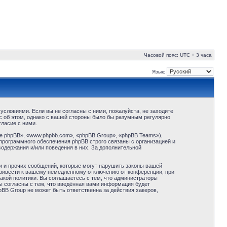
Часовой пояс: UTC + 3 часа
Язык:
условиями. Если вы не согласны с ними, пожалуйста, не заходите
с об этом, однако с вашей стороны было бы разумным регулярно
ласие с ними.
 phpBB», «www.phpbb.com», «phpBB Group», «phpBB Teams»),
программного обеспечения phpBB строго связаны с организацией и
содержания и/или поведения в них. За дополнительной
и и прочих сообщений, которые могут нарушить законы вашей
привести к вашему немедленному отключению от конференции, при
акой политики. Вы соглашаетесь с тем, что администраторы
ы согласны с тем, что введённая вами информация будет
BB Group не может быть ответственна за действия хакеров,