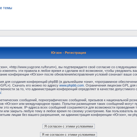
е темы
Югзон - Регистрация
н», «http://www.yugzone.ru/forum»), вы подтверждаете своё согласие со следующими 
 изменять эти правила в любое время и сделаем всё возможное, чтобы уведомить ва
ование конференции «Югзон» после обновления/исправления условий означает ваше сог
я для создания конференций phpBB (в дальнейшем «они», «программное обеспечение
«GPL»). Скачать его можно по адресу
www.phpbb.com
. Ограничения лицензии GPL для 
венности за то, что администрация конференций определяет в качестве допустимого 
/
.
етнических сообщений, порнографических сообщений, призывов к национальной розн
умов «Югзон» или международное право. Попытки размещения таких сообщений могут 
ём это нужным. IP-адреса всех сообщений сохраняются для возможности проведения т
и или закрыть любую тему в любое время по своему усмотрению. Как пользователь в
третьим лицам без вашего разрешения, ни администрация конференции «Югзон», ни php