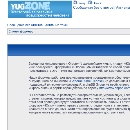
Вход
Поиск
Сообщения без ответов
|
Активны
Сообщения без ответов
|
Активные темы
Список форумов
Заходя на конференцию «Югзон» (в дальнейшем «мы», «наш», «Югзо
и не пользуйтесь форумами «Югзон». Мы оставляем за собой право
просматривать этот текст на предмет изменений, так как использ
Наши форумы работают под управлением программного обеспечени
выпущенного по лицензии «
General Public License
» (в дальнейшем 
поддержкой интернет-конференций, и phpBB Group не несёт ответст
информацией о phpBB обращайтесь по адресу
http://www.phpbb.com
Вы соглашаетесь не размещать оскорбительных, угрожающих, клев
страны, страны, которая предоставляет услуги хостинга для фор
этом ваш провайдер будет поставлен в известность, если мы сочт
форумов «Югзон» имеют право удалить, отредактировать, перенест
храниться в базе данных. Хотя эта информация не будет открыта 
которые могут привести к несанкционированному доступу к ней.