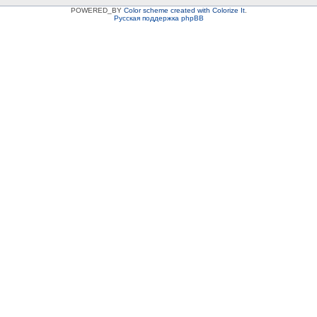
POWERED_BY
Color scheme created with Colorize It
.
Русская поддержка phpBB