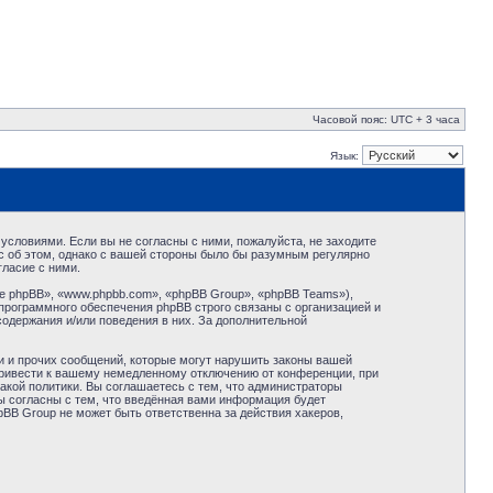
Часовой пояс: UTC + 3 часа
Язык:
условиями. Если вы не согласны с ними, пожалуйста, не заходите
с об этом, однако с вашей стороны было бы разумным регулярно
ласие с ними.
 phpBB», «www.phpbb.com», «phpBB Group», «phpBB Teams»),
программного обеспечения phpBB строго связаны с организацией и
содержания и/или поведения в них. За дополнительной
и и прочих сообщений, которые могут нарушить законы вашей
привести к вашему немедленному отключению от конференции, при
акой политики. Вы соглашаетесь с тем, что администраторы
ы согласны с тем, что введённая вами информация будет
BB Group не может быть ответственна за действия хакеров,