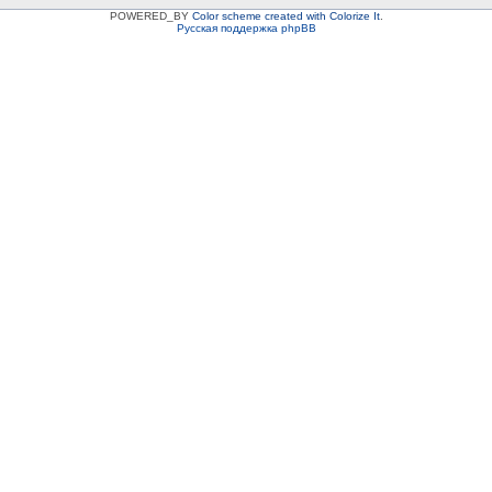
POWERED_BY
Color scheme created with Colorize It
.
Русская поддержка phpBB