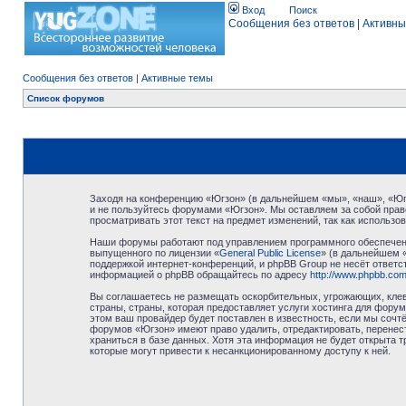
Вход
Поиск
Сообщения без ответов
|
Активны
Сообщения без ответов
|
Активные темы
Список форумов
Заходя на конференцию «Югзон» (в дальнейшем «мы», «наш», «Югзо
и не пользуйтесь форумами «Югзон». Мы оставляем за собой право
просматривать этот текст на предмет изменений, так как использ
Наши форумы работают под управлением программного обеспечени
выпущенного по лицензии «
General Public License
» (в дальнейшем 
поддержкой интернет-конференций, и phpBB Group не несёт ответст
информацией о phpBB обращайтесь по адресу
http://www.phpbb.com
Вы соглашаетесь не размещать оскорбительных, угрожающих, клев
страны, страны, которая предоставляет услуги хостинга для фор
этом ваш провайдер будет поставлен в известность, если мы сочт
форумов «Югзон» имеют право удалить, отредактировать, перенест
храниться в базе данных. Хотя эта информация не будет открыта 
которые могут привести к несанкционированному доступу к ней.