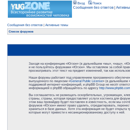
Вход
Поиск
Сообщения без ответов
|
Активны
Сообщения без ответов
|
Активные темы
Список форумов
Заходя на конференцию «Югзон» (в дальнейшем «мы», «наш», «Югзо
и не пользуйтесь форумами «Югзон». Мы оставляем за собой право
просматривать этот текст на предмет изменений, так как использ
Наши форумы работают под управлением программного обеспечени
выпущенного по лицензии «
General Public License
» (в дальнейшем 
поддержкой интернет-конференций, и phpBB Group не несёт ответст
информацией о phpBB обращайтесь по адресу
http://www.phpbb.com
Вы соглашаетесь не размещать оскорбительных, угрожающих, клев
страны, страны, которая предоставляет услуги хостинга для фор
этом ваш провайдер будет поставлен в известность, если мы сочт
форумов «Югзон» имеют право удалить, отредактировать, перенест
храниться в базе данных. Хотя эта информация не будет открыта 
которые могут привести к несанкционированному доступу к ней.