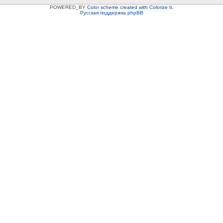
POWERED_BY
Color scheme created with Colorize It
.
Русская поддержка phpBB