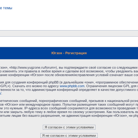
е темы
Югзон - Регистрация
н», «http://www.yugzone.ru/forum»), вы подтверждаете своё согласие со следующими 
 изменять эти правила в любое время и сделаем всё возможное, чтобы уведомить ва
ование конференции «Югзон» после обновления/исправления условий означает ваше сог
я для создания конференций phpBB (в дальнейшем «они», «программное обеспечение
«GPL»). Скачать его можно по адресу
www.phpbb.com
. Ограничения лицензии GPL для 
венности за то, что администрация конференций определяет в качестве допустимого 
/
.
етнических сообщений, порнографических сообщений, призывов к национальной розн
умов «Югзон» или международное право. Попытки размещения таких сообщений могут 
ём это нужным. IP-адреса всех сообщений сохраняются для возможности проведения т
и или закрыть любую тему в любое время по своему усмотрению. Как пользователь в
третьим лицам без вашего разрешения, ни администрация конференции «Югзон», ни php