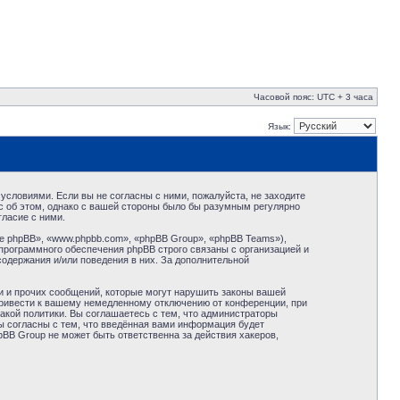
Часовой пояс: UTC + 3 часа
Язык:
условиями. Если вы не согласны с ними, пожалуйста, не заходите
с об этом, однако с вашей стороны было бы разумным регулярно
ласие с ними.
 phpBB», «www.phpbb.com», «phpBB Group», «phpBB Teams»),
программного обеспечения phpBB строго связаны с организацией и
содержания и/или поведения в них. За дополнительной
и и прочих сообщений, которые могут нарушить законы вашей
привести к вашему немедленному отключению от конференции, при
акой политики. Вы соглашаетесь с тем, что администраторы
ы согласны с тем, что введённая вами информация будет
BB Group не может быть ответственна за действия хакеров,