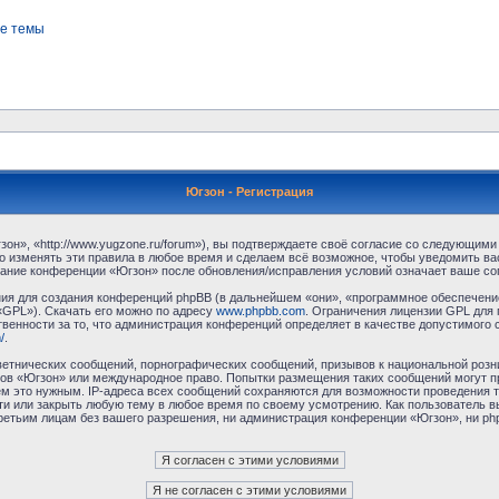
е темы
Югзон - Регистрация
н», «http://www.yugzone.ru/forum»), вы подтверждаете своё согласие со следующими 
 изменять эти правила в любое время и сделаем всё возможное, чтобы уведомить ва
ование конференции «Югзон» после обновления/исправления условий означает ваше сог
я для создания конференций phpBB (в дальнейшем «они», «программное обеспечение
«GPL»). Скачать его можно по адресу
www.phpbb.com
. Ограничения лицензии GPL для 
венности за то, что администрация конференций определяет в качестве допустимого 
/
.
етнических сообщений, порнографических сообщений, призывов к национальной розн
умов «Югзон» или международное право. Попытки размещения таких сообщений могут 
ём это нужным. IP-адреса всех сообщений сохраняются для возможности проведения т
и или закрыть любую тему в любое время по своему усмотрению. Как пользователь в
третьим лицам без вашего разрешения, ни администрация конференции «Югзон», ни php