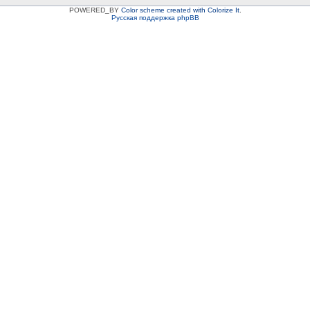
POWERED_BY
Color scheme created with Colorize It
.
Русская поддержка phpBB