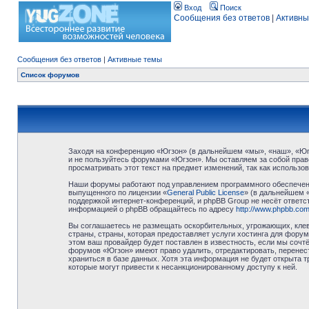
Вход
Поиск
Сообщения без ответов
|
Активны
Сообщения без ответов
|
Активные темы
Список форумов
Заходя на конференцию «Югзон» (в дальнейшем «мы», «наш», «Югзо
и не пользуйтесь форумами «Югзон». Мы оставляем за собой право
просматривать этот текст на предмет изменений, так как использ
Наши форумы работают под управлением программного обеспечени
выпущенного по лицензии «
General Public License
» (в дальнейшем 
поддержкой интернет-конференций, и phpBB Group не несёт ответст
информацией о phpBB обращайтесь по адресу
http://www.phpbb.com
Вы соглашаетесь не размещать оскорбительных, угрожающих, клев
страны, страны, которая предоставляет услуги хостинга для фор
этом ваш провайдер будет поставлен в известность, если мы сочт
форумов «Югзон» имеют право удалить, отредактировать, перенест
храниться в базе данных. Хотя эта информация не будет открыта 
которые могут привести к несанкционированному доступу к ней.