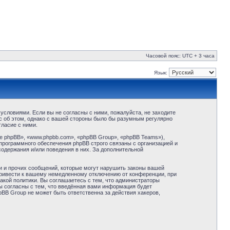
Часовой пояс: UTC + 3 часа
Язык:
условиями. Если вы не согласны с ними, пожалуйста, не заходите
с об этом, однако с вашей стороны было бы разумным регулярно
ласие с ними.
 phpBB», «www.phpbb.com», «phpBB Group», «phpBB Teams»),
программного обеспечения phpBB строго связаны с организацией и
содержания и/или поведения в них. За дополнительной
и и прочих сообщений, которые могут нарушить законы вашей
привести к вашему немедленному отключению от конференции, при
акой политики. Вы соглашаетесь с тем, что администраторы
ы согласны с тем, что введённая вами информация будет
BB Group не может быть ответственна за действия хакеров,