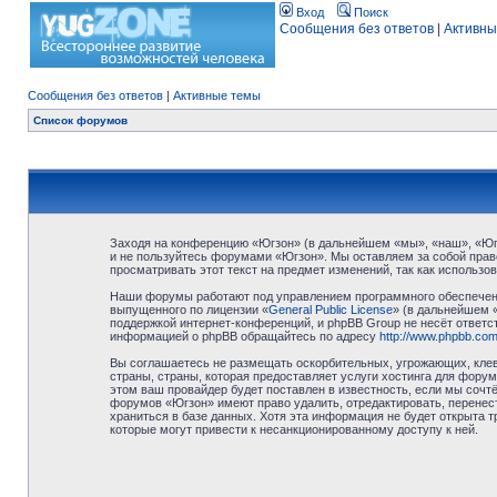
Вход
Поиск
Сообщения без ответов
|
Активны
Сообщения без ответов
|
Активные темы
Список форумов
Заходя на конференцию «Югзон» (в дальнейшем «мы», «наш», «Югзо
и не пользуйтесь форумами «Югзон». Мы оставляем за собой право
просматривать этот текст на предмет изменений, так как использ
Наши форумы работают под управлением программного обеспечени
выпущенного по лицензии «
General Public License
» (в дальнейшем 
поддержкой интернет-конференций, и phpBB Group не несёт ответст
информацией о phpBB обращайтесь по адресу
http://www.phpbb.com
Вы соглашаетесь не размещать оскорбительных, угрожающих, клев
страны, страны, которая предоставляет услуги хостинга для фор
этом ваш провайдер будет поставлен в известность, если мы сочт
форумов «Югзон» имеют право удалить, отредактировать, перенест
храниться в базе данных. Хотя эта информация не будет открыта 
которые могут привести к несанкционированному доступу к ней.