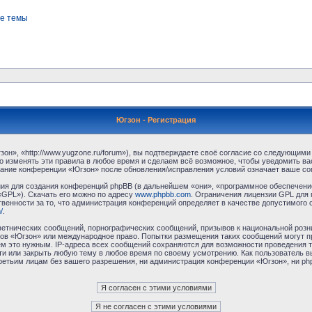
е темы
Югзон - Регистрация
н», «http://www.yugzone.ru/forum»), вы подтверждаете своё согласие со следующими 
 изменять эти правила в любое время и сделаем всё возможное, чтобы уведомить ва
ование конференции «Югзон» после обновления/исправления условий означает ваше сог
я для создания конференций phpBB (в дальнейшем «они», «программное обеспечение
«GPL»). Скачать его можно по адресу
www.phpbb.com
. Ограничения лицензии GPL для 
венности за то, что администрация конференций определяет в качестве допустимого 
/
.
етнических сообщений, порнографических сообщений, призывов к национальной розн
умов «Югзон» или международное право. Попытки размещения таких сообщений могут 
ём это нужным. IP-адреса всех сообщений сохраняются для возможности проведения т
и или закрыть любую тему в любое время по своему усмотрению. Как пользователь в
третьим лицам без вашего разрешения, ни администрация конференции «Югзон», ни php