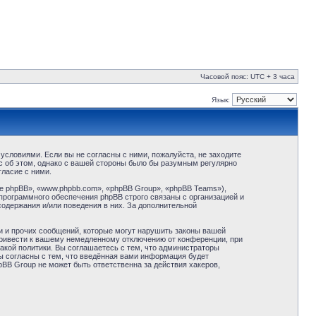
Часовой пояс: UTC + 3 часа
Язык:
условиями. Если вы не согласны с ними, пожалуйста, не заходите
с об этом, однако с вашей стороны было бы разумным регулярно
ласие с ними.
 phpBB», «www.phpbb.com», «phpBB Group», «phpBB Teams»),
программного обеспечения phpBB строго связаны с организацией и
содержания и/или поведения в них. За дополнительной
и и прочих сообщений, которые могут нарушить законы вашей
привести к вашему немедленному отключению от конференции, при
акой политики. Вы соглашаетесь с тем, что администраторы
ы согласны с тем, что введённая вами информация будет
BB Group не может быть ответственна за действия хакеров,