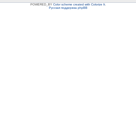
POWERED_BY
Color scheme created with Colorize It
.
Русская поддержка phpBB