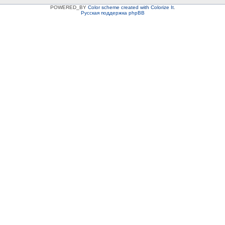
POWERED_BY
Color scheme created with Colorize It
.
Русская поддержка phpBB