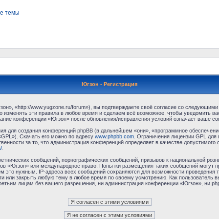
е темы
Югзон - Регистрация
н», «http://www.yugzone.ru/forum»), вы подтверждаете своё согласие со следующими 
 изменять эти правила в любое время и сделаем всё возможное, чтобы уведомить ва
ование конференции «Югзон» после обновления/исправления условий означает ваше сог
я для создания конференций phpBB (в дальнейшем «они», «программное обеспечение
«GPL»). Скачать его можно по адресу
www.phpbb.com
. Ограничения лицензии GPL для 
венности за то, что администрация конференций определяет в качестве допустимого 
/
.
етнических сообщений, порнографических сообщений, призывов к национальной розн
умов «Югзон» или международное право. Попытки размещения таких сообщений могут 
ём это нужным. IP-адреса всех сообщений сохраняются для возможности проведения т
и или закрыть любую тему в любое время по своему усмотрению. Как пользователь в
третьим лицам без вашего разрешения, ни администрация конференции «Югзон», ни php