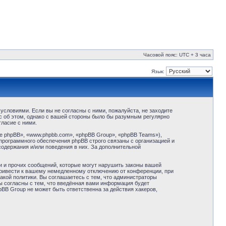
Часовой пояс: UTC + 3 часа
Язык:
условиями. Если вы не согласны с ними, пожалуйста, не заходите
с об этом, однако с вашей стороны было бы разумным регулярно
ласие с ними.
 phpBB», «www.phpbb.com», «phpBB Group», «phpBB Teams»),
программного обеспечения phpBB строго связаны с организацией и
содержания и/или поведения в них. За дополнительной
и и прочих сообщений, которые могут нарушить законы вашей
привести к вашему немедленному отключению от конференции, при
акой политики. Вы соглашаетесь с тем, что администраторы
ы согласны с тем, что введённая вами информация будет
BB Group не может быть ответственна за действия хакеров,