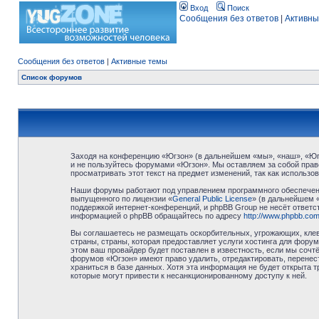
Вход
Поиск
Сообщения без ответов
|
Активны
Сообщения без ответов
|
Активные темы
Список форумов
Заходя на конференцию «Югзон» (в дальнейшем «мы», «наш», «Югзо
и не пользуйтесь форумами «Югзон». Мы оставляем за собой право
просматривать этот текст на предмет изменений, так как использ
Наши форумы работают под управлением программного обеспечени
выпущенного по лицензии «
General Public License
» (в дальнейшем 
поддержкой интернет-конференций, и phpBB Group не несёт ответст
информацией о phpBB обращайтесь по адресу
http://www.phpbb.com
Вы соглашаетесь не размещать оскорбительных, угрожающих, клев
страны, страны, которая предоставляет услуги хостинга для фор
этом ваш провайдер будет поставлен в известность, если мы сочт
форумов «Югзон» имеют право удалить, отредактировать, перенест
храниться в базе данных. Хотя эта информация не будет открыта 
которые могут привести к несанкционированному доступу к ней.