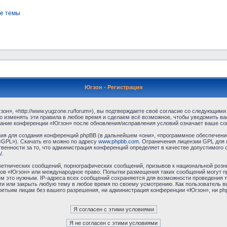
е темы
Югзон - Регистрация
н», «http://www.yugzone.ru/forum»), вы подтверждаете своё согласие со следующими 
 изменять эти правила в любое время и сделаем всё возможное, чтобы уведомить ва
ование конференции «Югзон» после обновления/исправления условий означает ваше сог
я для создания конференций phpBB (в дальнейшем «они», «программное обеспечение
«GPL»). Скачать его можно по адресу
www.phpbb.com
. Ограничения лицензии GPL для 
венности за то, что администрация конференций определяет в качестве допустимого 
/
.
етнических сообщений, порнографических сообщений, призывов к национальной розн
умов «Югзон» или международное право. Попытки размещения таких сообщений могут 
ём это нужным. IP-адреса всех сообщений сохраняются для возможности проведения т
и или закрыть любую тему в любое время по своему усмотрению. Как пользователь в
третьим лицам без вашего разрешения, ни администрация конференции «Югзон», ни php