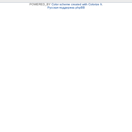
POWERED_BY
Color scheme created with Colorize It
.
Русская поддержка phpBB