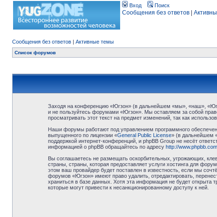
Вход
Поиск
Сообщения без ответов
|
Активны
Сообщения без ответов
|
Активные темы
Список форумов
Заходя на конференцию «Югзон» (в дальнейшем «мы», «наш», «Югзо
и не пользуйтесь форумами «Югзон». Мы оставляем за собой право
просматривать этот текст на предмет изменений, так как использ
Наши форумы работают под управлением программного обеспечени
выпущенного по лицензии «
General Public License
» (в дальнейшем 
поддержкой интернет-конференций, и phpBB Group не несёт ответст
информацией о phpBB обращайтесь по адресу
http://www.phpbb.com
Вы соглашаетесь не размещать оскорбительных, угрожающих, клев
страны, страны, которая предоставляет услуги хостинга для фор
этом ваш провайдер будет поставлен в известность, если мы сочт
форумов «Югзон» имеют право удалить, отредактировать, перенест
храниться в базе данных. Хотя эта информация не будет открыта 
которые могут привести к несанкционированному доступу к ней.