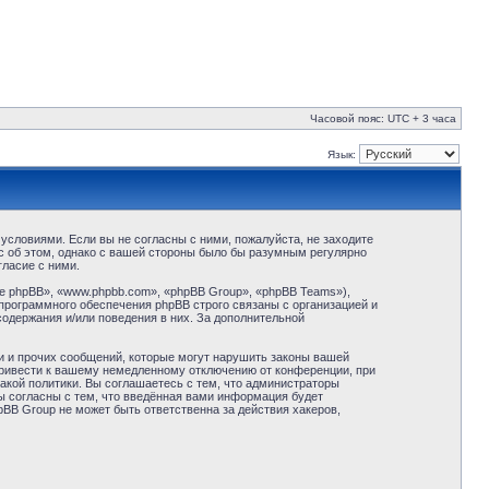
Часовой пояс: UTC + 3 часа
Язык:
условиями. Если вы не согласны с ними, пожалуйста, не заходите
с об этом, однако с вашей стороны было бы разумным регулярно
ласие с ними.
 phpBB», «www.phpbb.com», «phpBB Group», «phpBB Teams»),
программного обеспечения phpBB строго связаны с организацией и
содержания и/или поведения в них. За дополнительной
и и прочих сообщений, которые могут нарушить законы вашей
привести к вашему немедленному отключению от конференции, при
акой политики. Вы соглашаетесь с тем, что администраторы
ы согласны с тем, что введённая вами информация будет
BB Group не может быть ответственна за действия хакеров,