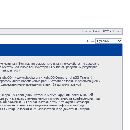
Часовой пояс: UTC + 3 часа
Язык:
условиями. Если вы не согласны с ними, пожалуйста, не заходите
с об этом, однако с вашей стороны было бы разумным регулярно
ласие с ними.
 phpBB», «www.phpbb.com», «phpBB Group», «phpBB Teams»),
программного обеспечения phpBB строго связаны с организацией и
содержания и/или поведения в них. За дополнительной
и и прочих сообщений, которые могут нарушить законы вашей
привести к вашему немедленному отключению от конференции, при
акой политики. Вы соглашаетесь с тем, что администраторы
ы согласны с тем, что введённая вами информация будет
BB Group не может быть ответственна за действия хакеров,