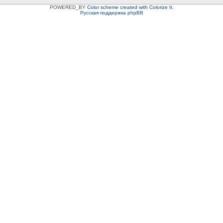
POWERED_BY
Color scheme created with Colorize It
.
Русская поддержка phpBB