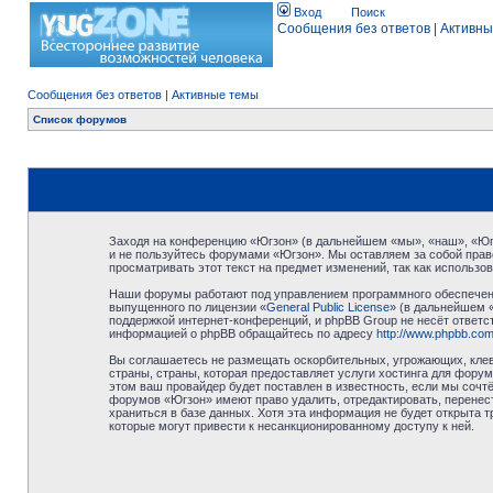
Вход
Поиск
Сообщения без ответов
|
Активны
Сообщения без ответов
|
Активные темы
Список форумов
Заходя на конференцию «Югзон» (в дальнейшем «мы», «наш», «Югзо
и не пользуйтесь форумами «Югзон». Мы оставляем за собой право
просматривать этот текст на предмет изменений, так как использ
Наши форумы работают под управлением программного обеспечени
выпущенного по лицензии «
General Public License
» (в дальнейшем 
поддержкой интернет-конференций, и phpBB Group не несёт ответст
информацией о phpBB обращайтесь по адресу
http://www.phpbb.com
Вы соглашаетесь не размещать оскорбительных, угрожающих, клев
страны, страны, которая предоставляет услуги хостинга для фор
этом ваш провайдер будет поставлен в известность, если мы сочт
форумов «Югзон» имеют право удалить, отредактировать, перенест
храниться в базе данных. Хотя эта информация не будет открыта 
которые могут привести к несанкционированному доступу к ней.