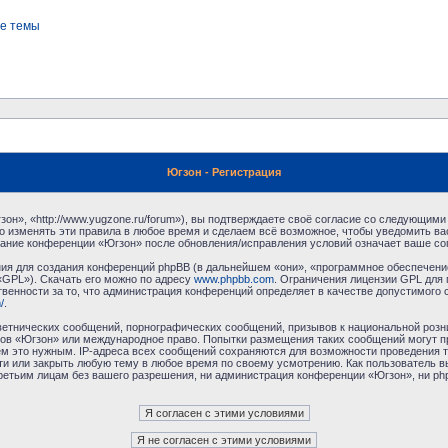
е темы
Югзон - Регистрация
н», «http://www.yugzone.ru/forum»), вы подтверждаете своё согласие со следующими 
 изменять эти правила в любое время и сделаем всё возможное, чтобы уведомить ва
ование конференции «Югзон» после обновления/исправления условий означает ваше сог
я для создания конференций phpBB (в дальнейшем «они», «программное обеспечение
«GPL»). Скачать его можно по адресу
www.phpbb.com
. Ограничения лицензии GPL для 
венности за то, что администрация конференций определяет в качестве допустимого 
/
.
етнических сообщений, порнографических сообщений, призывов к национальной розн
умов «Югзон» или международное право. Попытки размещения таких сообщений могут 
ём это нужным. IP-адреса всех сообщений сохраняются для возможности проведения т
и или закрыть любую тему в любое время по своему усмотрению. Как пользователь в
третьим лицам без вашего разрешения, ни администрация конференции «Югзон», ни php