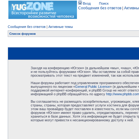
Вход
Поиск
Сообщения без ответов
|
Активны
Сообщения без ответов
|
Активные темы
Список форумов
Заходя на конференцию «Югзон» (в дальнейшем «мы», «наш», «Югзо
и не пользуйтесь форумами «Югзон». Мы оставляем за собой право
просматривать этот текст на предмет изменений, так как использ
Наши форумы работают под управлением программного обеспечени
выпущенного по лицензии «
General Public License
» (в дальнейшем 
поддержкой интернет-конференций, и phpBB Group не несёт ответст
информацией о phpBB обращайтесь по адресу
http://www.phpbb.com
Вы соглашаетесь не размещать оскорбительных, угрожающих, клев
страны, страны, которая предоставляет услуги хостинга для фор
этом ваш провайдер будет поставлен в известность, если мы сочт
форумов «Югзон» имеют право удалить, отредактировать, перенест
храниться в базе данных. Хотя эта информация не будет открыта 
которые могут привести к несанкционированному доступу к ней.