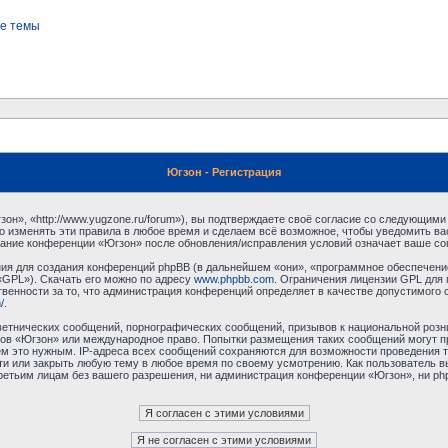
е темы
Югзон - Регистрация
н», «http://www.yugzone.ru/forum»), вы подтверждаете своё согласие со следующими 
 изменять эти правила в любое время и сделаем всё возможное, чтобы уведомить ва
ование конференции «Югзон» после обновления/исправления условий означает ваше сог
я для создания конференций phpBB (в дальнейшем «они», «программное обеспечение
«GPL»). Скачать его можно по адресу
www.phpbb.com
. Ограничения лицензии GPL для 
венности за то, что администрация конференций определяет в качестве допустимого 
/
.
етнических сообщений, порнографических сообщений, призывов к национальной розн
умов «Югзон» или международное право. Попытки размещения таких сообщений могут 
ём это нужным. IP-адреса всех сообщений сохраняются для возможности проведения т
и или закрыть любую тему в любое время по своему усмотрению. Как пользователь в
третьим лицам без вашего разрешения, ни администрация конференции «Югзон», ни php