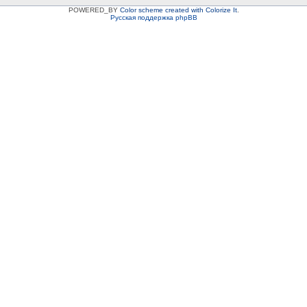
POWERED_BY
Color scheme created with Colorize It
.
Русская поддержка phpBB