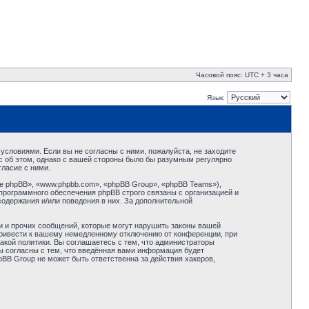
Часовой пояс: UTC + 3 часа
Язык:
условиями. Если вы не согласны с ними, пожалуйста, не заходите
с об этом, однако с вашей стороны было бы разумным регулярно
ласие с ними.
 phpBB», «www.phpbb.com», «phpBB Group», «phpBB Teams»),
программного обеспечения phpBB строго связаны с организацией и
содержания и/или поведения в них. За дополнительной
и и прочих сообщений, которые могут нарушить законы вашей
привести к вашему немедленному отключению от конференции, при
акой политики. Вы соглашаетесь с тем, что администраторы
ы согласны с тем, что введённая вами информация будет
BB Group не может быть ответственна за действия хакеров,